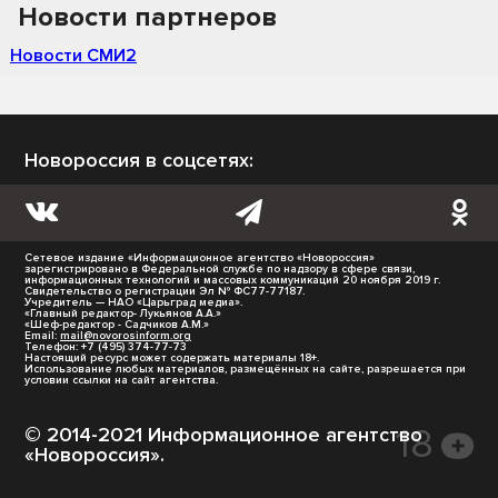
Новости партнеров
Новости СМИ2
Новороссия в соцсетях:
Сетевое издание «Информационное агентство «Новороссия»
зарегистрировано в Федеральной службе по надзору в сфере связи,
информационных технологий и массовых коммуникаций 20 ноября 2019 г.
Свидетельство о регистрации Эл № ФС77-77187.
Учредитель — НАО «Царьград медиа».
«Главный редактор- Лукьянов А.А.»
«Шеф-редактор - Садчиков А.М.»
Email:
mail@novorosinform.org
Телефон: +7 (495) 374-77-73
Настоящий ресурс может содержать материалы 18+.
Использование любых материалов, размещённых на сайте, разрешается при
условии ссылки на сайт агентства.
© 2014-2021 Информационное агентство
«Новороссия».