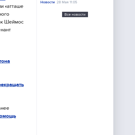
Новости
28 Мая 11:05
ли «атташе
ного
Все новости
ик Шеймос
енант
тона
рекращать
анее
помощь