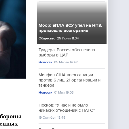
Моор: БПЛА ВСУ упал на НПЗ,
произошло возгорание
Общество
25 Июля 11:34
Туадера: Россия обеспечила
выборы в ЦАР
Новости
05 Марта 14:42
Минфин США ввел санкции
против 6 лиц, 21 организации и
танкера
Новости
01 Мая 19:03
Песков: "У нас и не было
никаких отношений с НАТО"
обороны
19 Октября 13:49
ненных