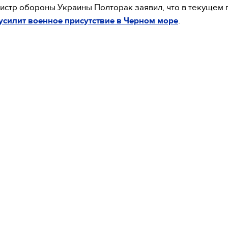
истр обороны Украины Полторак заявил, что в текущем 
усилит военное присутствие в Черном море
.