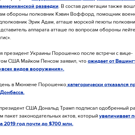
американской разведки
. В состав делегации также вош
сам обороны полковник Кэвин Воффорд, помощник воен
дполковник Эрик Адам, атташе морской пехоты полковн
едставитель аппарата атташе по вопросам обороны лейт
гис».
я президент Украины Порошенко после встречи с вице-
том США Майком Пенсом заявил, что
ожидает от Вашинг
«всех видов вооружения».
 день в Мюнхене Порошенко
категорически отказался п
Донбасса.
 президент США Дональд Трамп подписал одобренный р
м пакет законодательных актов, который
увеличивает 
а 2019 год почти до $700 млн.