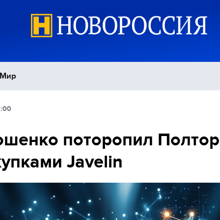
Мир
9:00
Политика
С
шенко поторопил Полтор
Экономика
П
купками Javelin
Спорт