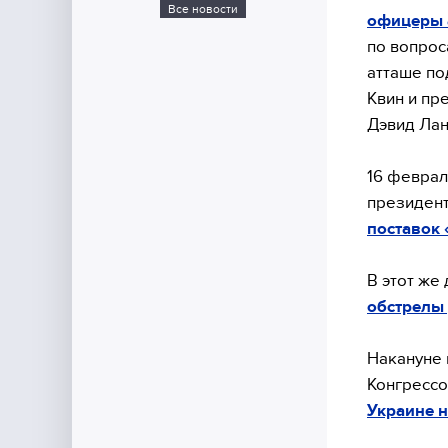
Все новости
офицеры 
по вопро
атташе по
Квин и пр
Дэвид Лан
16 феврал
президен
поставок 
В этот же
обстрелы 
Накануне
Конгрессо
Украине н