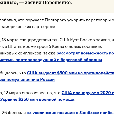
раины», — заявил Порошенко.
добавил, что поручает Полтораку ускорить переговоры 
у «американских партнеров».
 18 марта спецпредставитель США Курт Волкер заявил, ч
ые Штаты, кроме просьб Киева о новых поставках
нкковых комплексов, также
рассмотрят возможность по
системы противовоздушной и береговой обороны
.
бщалось, что
США выделят $500 млн на противодейст
ренному» влиянию России
.
, 12 марта стало известно, что
США планируют в 2020 
 Украине $250 млн военной помощи
.
, 26 февраля
на украинские позиции в Донбассе прибы