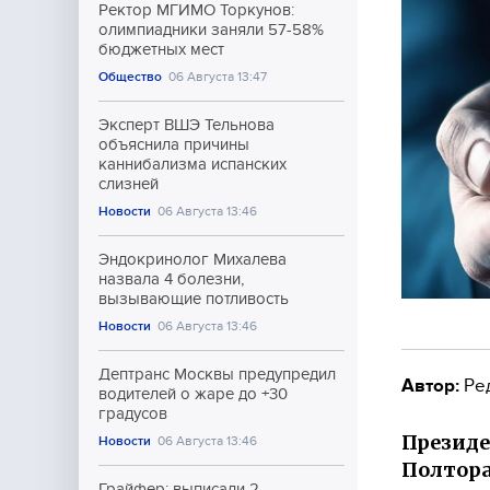
Ректор МГИМО Торкунов:
олимпиадники заняли 57-58%
бюджетных мест
Общество
06 Августа 13:47
Эксперт ВШЭ Тельнова
объяснила причины
каннибализма испанских
слизней
Новости
06 Августа 13:46
Эндокринолог Михалева
назвала 4 болезни,
вызывающие потливость
Новости
06 Августа 13:46
Дептранс Москвы предупредил
Автор:
Ре
водителей о жаре до +30
градусов
Презид
Новости
06 Августа 13:46
Полтора
Грайфер: выписали 2