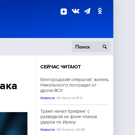
СЕЙЧАС ЧИТАЮТ
пецоперация
Белгородский оперштаб: житель
ака
Никольского пострадал от
роисшествия
дрона ВСУ
Новости
04 Августа 18:11
Трамп начал брифинг с
разведкой на фоне планов
ударов по Ирану
Новости
30 Апреля 20:08