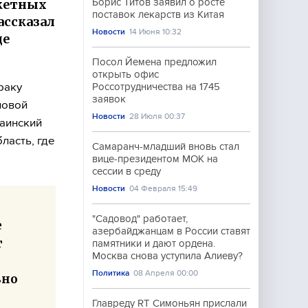
кетных
Борис Титов заявил о росте
поставок лекарств из Китая
ассказал
Новости
14 Июня 10:32
де
Посол Йемена предложил
открыть офис
раку
Россотрудничества на 1745
заявок
новой
Новости
28 Июля 00:37
раинский
ласть, где
Самаранч-младший вновь стал
вице-президентом МОК на
сессии в среду
Новости
04 Февраля 15:49
"Садовод" работает,
е
азербайджанцам в России ставят
т
памятники и дают ордена.
Москва снова уступила Алиеву?
Политика
08 Апреля 00:00
ьно
Главреду RT Симоньян прислали