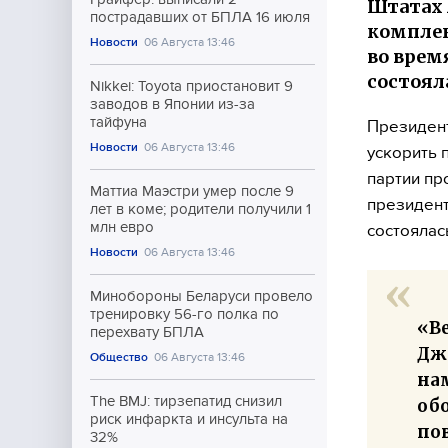
Штатах 
пострадавших от БПЛА 16 июля
комплек
Новости
06 Августа 13:46
во врем
состоял
Nikkei: Toyota приостановит 9
заводов в Японии из-за
тайфуна
Президен
Новости
06 Августа 13:46
ускорить 
партии пр
Маттиа Маэстри умер после 9
президент
лет в коме; родители получили 1
млн евро
состоялас
Новости
06 Августа 13:46
Минобороны Беларуси провело
тренировку 56-го полка по
«В
перехвату БПЛА
Дж
Общество
06 Августа 13:46
на
The BMJ: тирзепатид снизил
об
риск инфаркта и инсульта на
по
32%