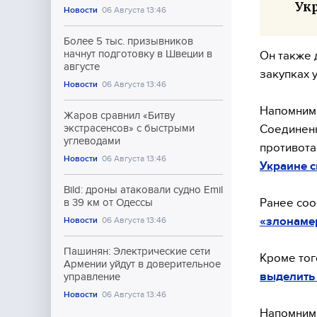
Ук
Новости
06 Августа 13:46
Более 5 тыс. призывников
начнут подготовку в Швеции в
Он также 
августе
закупках 
Новости
06 Августа 13:46
Напомним,
Жаров сравнил «Битву
Соединенн
экстрасенсов» с быстрыми
углеводами
противота
Новости
06 Августа 13:46
Украине 
Bild: дроны атаковали судно Emil
Ранее соо
в 39 км от Одессы
«злонаме
Новости
06 Августа 13:46
Пашинян: Электрические сети
Кроме того
Армении уйдут в доверительное
выделить
управление
Новости
06 Августа 13:46
Напомним