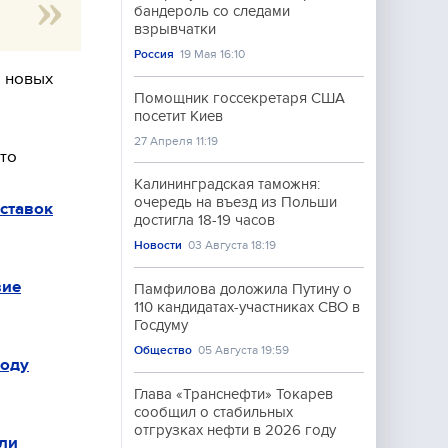
бандероль со следами
взрывчатки
Россия
19 Мая 16:10
о новых
Помощник госсекретаря США
посетит Киев
27 Апреля 11:19
то
Калининградская таможня:
очередь на въезд из Польши
ставок
достигла 18-19 часов
Новости
03 Августа 18:19
вие
Памфилова доложила Путину о
110 кандидатах-участниках СВО в
Госдуму
Общество
05 Августа 19:59
году
Глава «Транснефти» Токарев
сообщил о стабильных
отгрузках нефти в 2026 году
ли