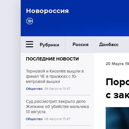
Новороссия
Россия
Донбасс
Рубрики
ПОСЛЕДНИЕ НОВОСТИ
20 Марта 1
Ближний Восток
Терновой и Киселёв вышли в
финал ЧЕ в прыжках с 10-
Поро
метровой вышки
Общество
Общество
06 Августа 13:47
с за
Культура
Суд рассмотрит закрыто дело
Жилкина об убийстве мальчика
13 августа
Общество
06 Августа 13:47