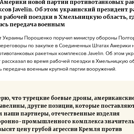
Америки новой партии противотанковых ра
сов Javelin. Об этом украинский президент р
я рабочей поездки в Хмельницкую область, г
ась передача военным
т Украины Порошенко поручил министру обороны Полто
переговоры по закупке в Соединенных Штатах Америки 
отивотанковых ракетных комплексов Javelin. Об этом ук
 рассказал во время рабочей поездки в Хмельницкую об
ь передача военным крупной партии вооружений.
ерю, что турецкие боевые дроны, американски
авелины, другие позиции, которые поставляю
м наши партнеры, отечественные изделия
оронно-промышленного комплекса значител
высят цену грубой агрессии Кремля против