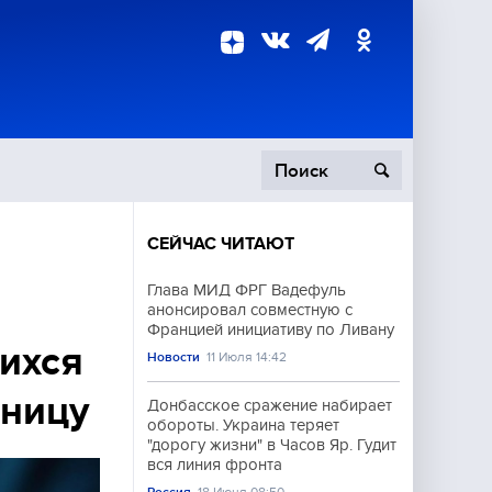
СЕЙЧАС ЧИТАЮТ
пецоперация
Глава МИД ФРГ Вадефуль
анонсировал совместную с
роисшествия
Францией инициативу по Ливану
ихся
Новости
11 Июля 14:42
аницу
Донбасское сражение набирает
обороты. Украина теряет
"дорогу жизни" в Часов Яр. Гудит
вся линия фронта