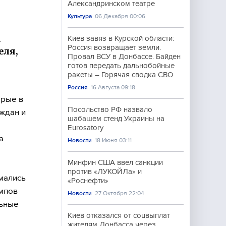
Александринском театре
Культура
06 Декабря 00:06
м
Киев завяз в Курской области:
Россия возвращает земли.
еля,
Провал ВСУ в Донбассе. Байден
готов передать дальнобойные
ракеты – Горячая сводка СВО
Россия
16 Августа 09:18
орые в
Посольство РФ назвало
ждан и
шабашем стенд Украины на
Eurosatory
а
Новости
18 Июня 03:11
Минфин США ввел санкции
против «ЛУКОЙЛа» и
мались
«Роснефти»
ампов
Новости
27 Октября 22:04
льные
Киев отказался от соцвыплат
жителям Донбасса через