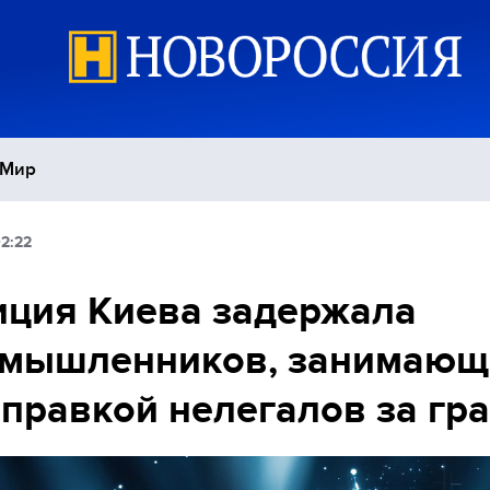
Мир
2:22
Политика
С
ция Киева задержала
Экономика
П
умышленников, занимающ
Спорт
правкой нелегалов за гр