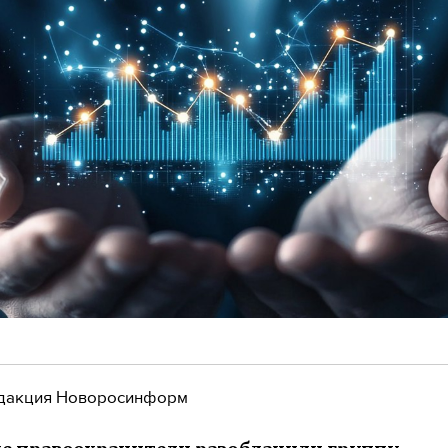
дакция Новоросинформ