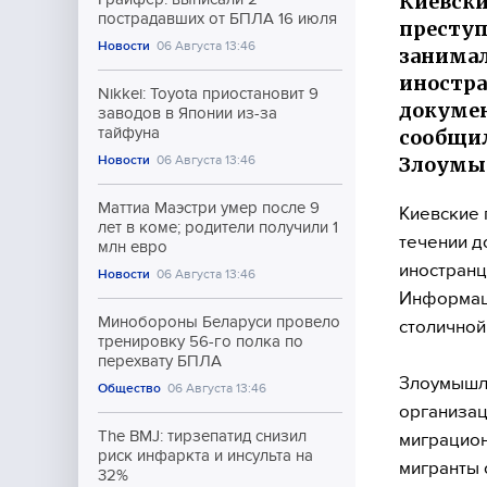
Киевски
пострадавших от БПЛА 16 июля
преступ
Новости
06 Августа 13:46
занимал
иностра
Nikkei: Toyota приостановит 9
докумен
заводов в Японии из-за
тайфуна
сообщил
Злоумы
Новости
06 Августа 13:46
Маттиа Маэстри умер после 9
Киевские 
лет в коме; родители получили 1
течении д
млн евро
иностранц
Новости
06 Августа 13:46
Информаци
Минобороны Беларуси провело
столичной
тренировку 56-го полка по
перехвату БПЛА
Злоумышле
Общество
06 Августа 13:46
организац
The BMJ: тирзепатид снизил
миграцион
риск инфаркта и инсульта на
мигранты 
32%