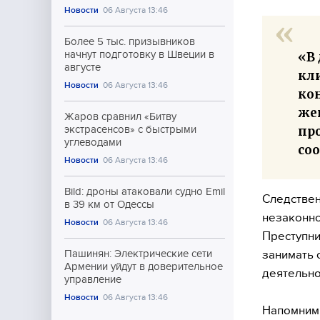
Новости
06 Августа 13:46
Более 5 тыс. призывников
начнут подготовку в Швеции в
«В
августе
кли
Новости
06 Августа 13:46
ко
жен
Жаров сравнил «Битву
пр
экстрасенсов» с быстрыми
углеводами
со
Новости
06 Августа 13:46
Bild: дроны атаковали судно Emil
Следствен
в 39 км от Одессы
незаконно
Новости
06 Августа 13:46
Преступни
занимать 
Пашинян: Электрические сети
Армении уйдут в доверительное
деятельно
управление
Новости
06 Августа 13:46
Напомним,