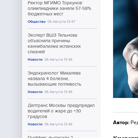
Ректор МГИМО Торкунов:
олимпиадники заняли 57-58%
бюджетных мест
Общество
06 Августа 13:47
Эксперт ВШЭ Тельнова
объяснила причины
каннибализма испанских
слизней
Новости
06 Августа 13:46
Эндокринолог Михалева
назвала 4 болезни,
вызывающие потливость
Новости
06 Августа 13:46
Дептранс Москвы предупредил
водителей о жаре до +30
градусов
Автор:
Ре
Новости
06 Августа 13:46
Грайфер: выписали 2