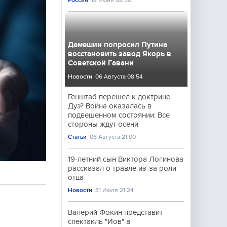
Россия
18 Июня 08:50
Демешин попросил Путина
восстановить завод Якорь в
Советской Гавани
Новости
06 Августа 08:54
Генштаб перешёл к доктрине
Дуэ? Война оказалась в
подвешенном состоянии: Все
стороны ждут осени
Статьи
06 Августа 21:00
19-летний сын Виктора Логинова
рассказал о травле из-за роли
отца
Новости
31 Июля 21:24
Валерий Фокин представит
спектакль "Иов" в