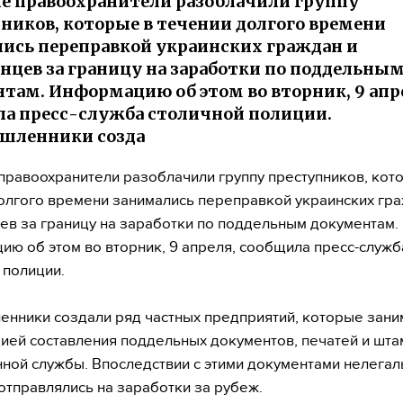
е правоохранители разоблачили группу
ников, которые в течении долгого времени
ись переправкой украинских граждан и
нцев за границу на заработки по поддельны
там. Информацию об этом во вторник, 9 апр
а пресс-служба столичной полиции.
шленники созда
правоохранители разоблачили группу преступников, кот
олгого времени занимались переправкой украинских гра
ев за границу на заработки по поддельным документам.
ю об этом во вторник, 9 апреля, сообщила пресс-служб
 полиции.
нники создали ряд частных предприятий, которые зани
ией составления поддельных документов, печатей и шт
ной службы. Впоследствии с этими документами нелега
отправлялись на заработки за рубеж.