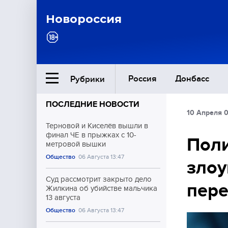
Новороссия
Россия
Донбасс
Рубрики
ПОСЛЕДНИЕ НОВОСТИ
10 Апреля 0
Ближний Восток
Терновой и Киселёв вышли в
финал ЧЕ в прыжках с 10-
Поли
метровой вышки
Общество
Общество
06 Августа 13:47
зло
Культура
Суд рассмотрит закрыто дело
пере
Жилкина об убийстве мальчика
13 августа
Общество
06 Августа 13:47