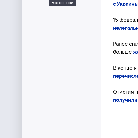
Все новости
с Украин
15 феврал
нелегаль
Ранее ста
больше
жа
В конце я
перечисл
Отметим п
получили 