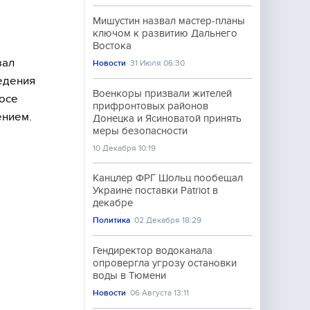
Мишустин назвал мастер-планы
ключом к развитию Дальнего
Востока
зал
Новости
31 Июля 06:30
едения
Военкоры призвали жителей
Хосе
прифронтовых районов
ением.
Донецка и Ясиноватой принять
меры безопасности
10 Декабря 10:19
Канцлер ФРГ Шольц пообещал
Украине поставки Patriot в
декабре
Политика
02 Декабря 18:29
Гендиректор водоканала
опровергла угрозу остановки
воды в Тюмени
Новости
06 Августа 13:11