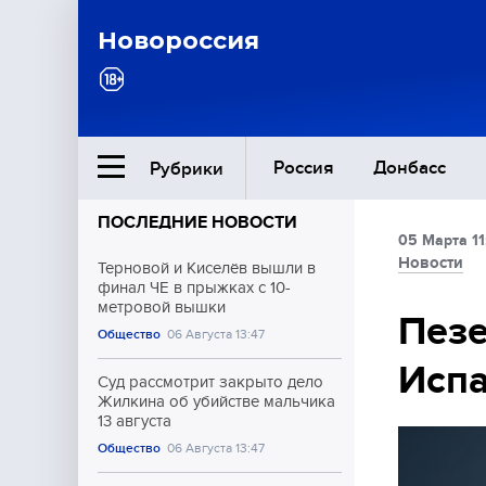
Новороссия
Россия
Донбасс
Рубрики
ПОСЛЕДНИЕ НОВОСТИ
05 Марта 11
Ближний Восток
Новости
Терновой и Киселёв вышли в
финал ЧЕ в прыжках с 10-
метровой вышки
Общество
Пез
Общество
06 Августа 13:47
Испа
Культура
Суд рассмотрит закрыто дело
Жилкина об убийстве мальчика
13 августа
Общество
06 Августа 13:47