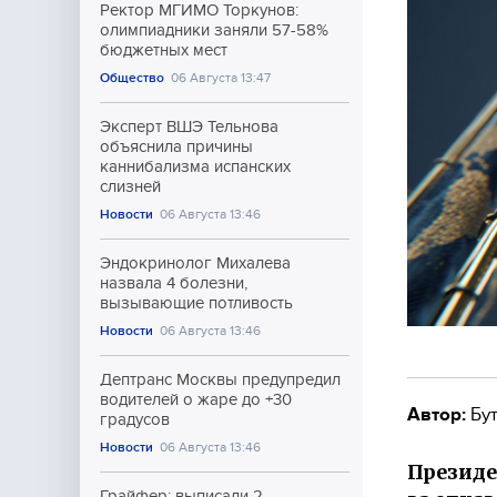
Ректор МГИМО Торкунов:
олимпиадники заняли 57-58%
бюджетных мест
Общество
06 Августа 13:47
Эксперт ВШЭ Тельнова
объяснила причины
каннибализма испанских
слизней
Новости
06 Августа 13:46
Эндокринолог Михалева
назвала 4 болезни,
вызывающие потливость
Новости
06 Августа 13:46
Дептранс Москвы предупредил
водителей о жаре до +30
Автор:
Бут
градусов
Новости
06 Августа 13:46
Президе
Грайфер: выписали 2