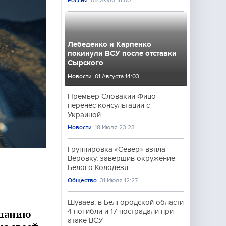
Россия
05 Июля 16:00
Лебеденко и Карпенко
покинули ВСУ после отставки
Сырского
Новости
01 Августа 14:03
Премьер Словакии Фицо
перенес консультации с
Украиной
Новости
18 Июля 23:23
Группировка «Север» взяла
Веровку, завершив окружение
Белого Колодезя
Общество
31 Июля 12:27
Шуваев: в Белгородской области
4 погибли и 17 пострадали при
спанию
атаке ВСУ