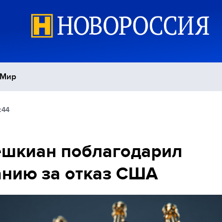
Мир
:44
Политика
С
Экономика
П
ешкиан поблагодарил
нию за отказ США
Спорт