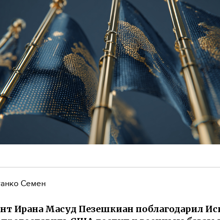
анко Семен
нт Ирана Масуд Пезешкиан поблагодарил И