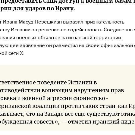
з предоставить США доступ к военным базам 
рии для ударов по Ирану.
 Ирана Масуд Пезешкиан выразил признательность
ству Испании за решение не содействовать Соединенны
овании военных объектов на испанской территории.
вующее заявление он разместил на своей официальной 
ой сети X.
тветственное поведение Испании в
отиводействии вопиющим нарушениям прав
овека и военной агрессии сионистско-
риканской коалиции против таких стран, как И
азывает, что на Западе все еще существуют этик
бужденная совесть», — отметил иранский лиде