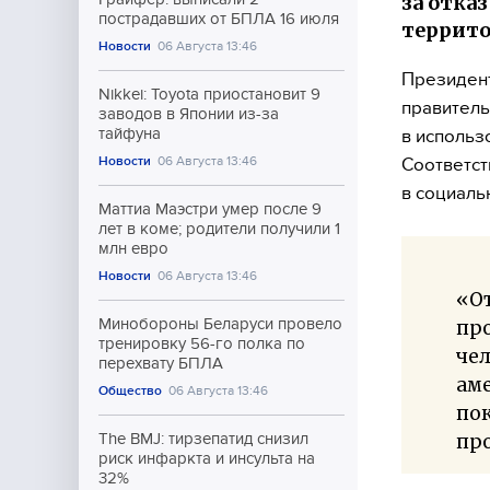
за отка
пострадавших от БПЛА 16 июля
террито
Новости
06 Августа 13:46
Президент
Nikkei: Toyota приостановит 9
правитель
заводов в Японии из-за
тайфуна
в использ
Новости
06 Августа 13:46
Соответст
в социальн
Маттиа Маэстри умер после 9
лет в коме; родители получили 1
млн евро
Новости
06 Августа 13:46
«О
Минобороны Беларуси провело
пр
тренировку 56-го полка по
чел
перехвату БПЛА
аме
Общество
06 Августа 13:46
пок
про
The BMJ: тирзепатид снизил
риск инфаркта и инсульта на
32%