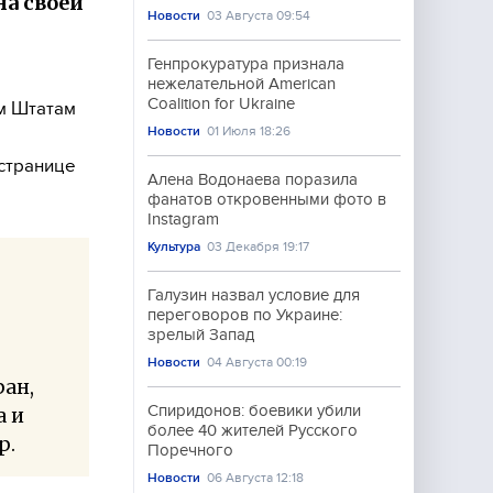
на своей
Новости
03 Августа 09:54
Генпрокуратура признала
нежелательной American
Coalition for Ukraine
м Штатам
Новости
01 Июля 18:26
странице
Алена Водонаева поразила
фанатов откровенными фото в
Instagram
Культура
03 Декабря 19:17
Галузин назвал условие для
переговоров по Украине:
зрелый Запад
Новости
04 Августа 00:19
ран,
Спиридонов: боевики убили
а и
более 40 жителей Русского
р.
Поречного
Новости
06 Августа 12:18