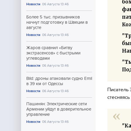
бо
Новости
06 Августа 13:46
фак
па
Более 5 тыс. призывников
начнут подготовку в Швеции в
Ко
августе
"Т
Новости
06 Августа 13:46
быв
Жаров сравнил «Битву
На
экстрасенсов» с быстрыми
углеводами
"Ты
Новости
06 Августа 13:46
По
Bild: дроны атаковали судно Emil
в 39 км от Одессы
Писатель 
Новости
06 Августа 13:46
стесняясь
Пашинян: Электрические сети
Армении уйдут в доверительное
управление
Новости
06 Августа 13:46
"Ка