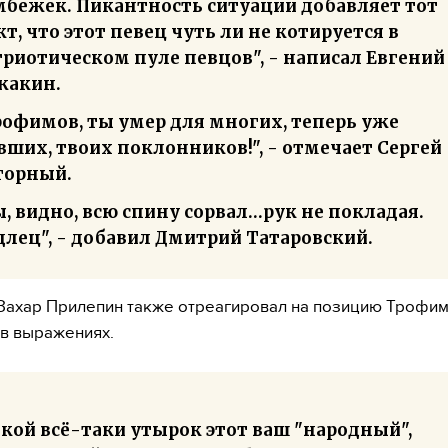
мбежек. Пикантность ситуации добавляет тот
т, что этот певец чуть ли не котируется в
триотическом пуле певцов", - написал Евгений
жакин.
рофимов, ты умер для многих, теперь уже
ших, твоих поклонников!", - отмечает Сергей
горный.
, видно, всю спину сорвал…рук не покладая.
длец", - добавил Дмитрий Татаровский.
Захар Прилепин также отреагировал на позицию Трофим
 в выражениях.
кой всё-таки утырок этот ваш "народный",