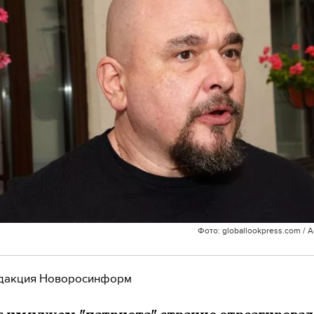
Фото: globallookpress.com / 
дакция Новоросинформ