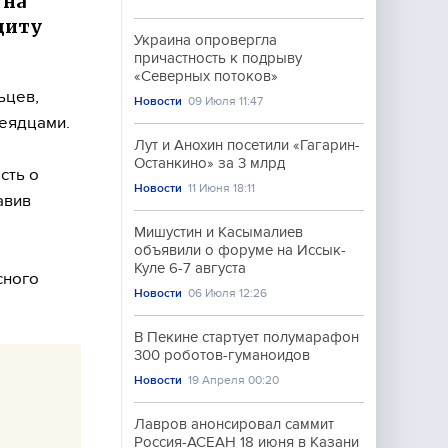
 на
щиту
Украина опровергла
причастность к подрыву
«Северных потоков»
ьцев,
Новости
09 Июля 11:47
неядцами.
Лут и Анохин посетили «Гагарин-
Останкино» за 3 млрд
сть о
Новости
11 Июня 18:11
авив
Мишустин и Касымалиев
объявили о форуме на Иссык-
Куле 6-7 августа
сного
Новости
06 Июля 12:26
В Пекине стартует полумарафон
300 роботов-гуманоидов
Новости
19 Апреля 00:20
Лавров анонсировал саммит
Россия-АСЕАН 18 июня в Казани