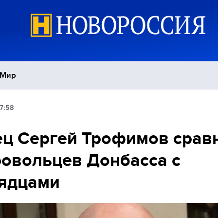
Мир
7:58
Политика
С
ц Сергей Трофимов срав
Экономика
П
овольцев Донбасса с
Спорт
еядцами