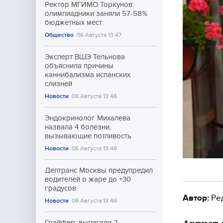
Ректор МГИМО Торкунов:
олимпиадники заняли 57-58%
бюджетных мест
Общество
06 Августа 13:47
Эксперт ВШЭ Тельнова
объяснила причины
каннибализма испанских
слизней
Новости
06 Августа 13:46
Эндокринолог Михалева
назвала 4 болезни,
вызывающие потливость
Новости
06 Августа 13:46
Дептранс Москвы предупредил
водителей о жаре до +30
градусов
Автор:
Ре
Новости
06 Августа 13:46
Грайфер: выписали 2