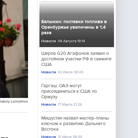
Балыкин: поставки топлива в
Оренбуржье увеличены в 1,4
раза
Новости
04 Августа 19:14
Шерпа G20 Агафонов заявил о
достойном участии РФ в саммите
США
Новости
02 Июля 08:49
Гаргаш: ОАЭ могут
присоединиться к США по
Ормузу
Anatoly Lomokhov
Новости
17 Марта 21:26
Мишустин назвал мастер-планы
ключом к развитию Дальнего
Востока
Новости
31 Июля 06:30