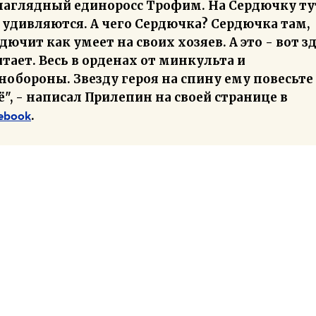
наглядный единоросс Трофим. На Сердючку ту
 удивляются. А чего Сердючка? Сердючка там,
дючит как умеет на своих хозяев. А это - вот з
тает. Весь в орденах от минкульта и
обороны. Звезду героя на спину ему повесьте
", - написал Прилепин на своей странице в
.
ebook