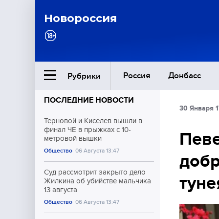
Новороссия
Россия
Донбасс
Рубрики
ПОСЛЕДНИЕ НОВОСТИ
30 Января 1
Ближний Восток
Терновой и Киселёв вышли в
финал ЧЕ в прыжках с 10-
Певе
метровой вышки
Общество
Общество
06 Августа 13:47
добр
Культура
Суд рассмотрит закрыто дело
тун
Жилкина об убийстве мальчика
13 августа
Общество
06 Августа 13:47