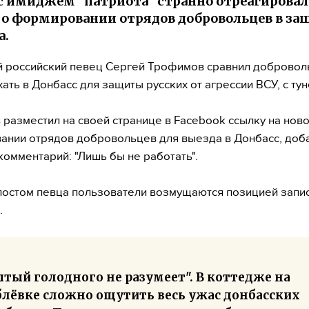
с имиджем "патриота" странно отреагировал
 о формировании отрядов добровольцев в за
а.
 российский певец Сергей Трофимов сравнил добровол
хать в Донбасс для защиты русских от агрессии ВСУ, с ту
разместил на своей странице в Facebook ссылку на ново
нии отрядов добровольцев для выезда в Донбасс, доб
комментарий: "Лишь бы не работать".
постом певца пользователи возмущаются позицией запи
.
тый голодного не разумеет". В коттедже на
блёвке сложно ощутить весь ужас донбасских