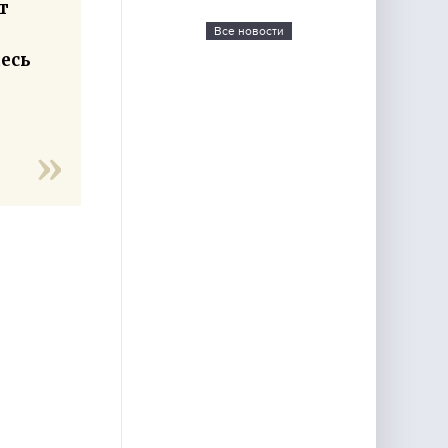
т
Все новости
десь