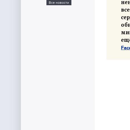
не
Все новости
все
сер
оби
мин
ещё
Fac