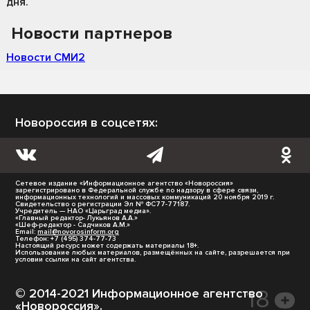
дня.
Новости партнеров
Новости СМИ2
Новороссия в соцсетях:
Сетевое издание «Информационное агентство «Новороссия»
зарегистрировано в Федеральной службе по надзору в сфере связи,
информационных технологий и массовых коммуникаций 20 ноября 2019 г.
Свидетельство о регистрации Эл № ФС77-77187.
Учредитель — НАО «Царьград медиа».
«Главный редактор- Лукьянов А.А.»
«Шеф-редактор - Садчиков А.М.»
Email:
mail@novorosinform.org
Телефон: +7 (495) 374-77-73
Настоящий ресурс может содержать материалы 18+.
Использование любых материалов, размещённых на сайте, разрешается при
условии ссылки на сайт агентства.
© 2014-2021 Информационное агентство
«Новороссия».