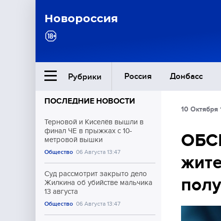
Новороссия
Россия
Донбасс
Рубрики
ПОСЛЕДНИЕ НОВОСТИ
10 Октября 
Ближний Восток
Терновой и Киселёв вышли в
финал ЧЕ в прыжках с 10-
ОБСЕ
метровой вышки
Общество
Общество
06 Августа 13:47
жите
Культура
Суд рассмотрит закрыто дело
полу
Жилкина об убийстве мальчика
13 августа
Общество
06 Августа 13:47