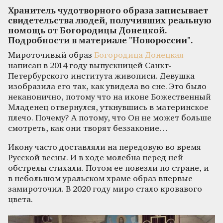
Хранитель чудотворного образа записывает
свидетельства людей, получивших реальную
помощь от Богородицы Донецкой.
Подробности в материале "Новороссии".
Мироточивый образ
Богородица Донецкая
написан в 2014 году выпускницей Санкт-
Петербурского института живописи. Девушка
изобразила его так, как увидела во сне. Это было
неканонично, потому что на иконе Божественный
Младенец отвернулся, уткнувшись в материнское
плечо. Почему? А потому, что Он не может больше
смотреть, как они творят беззаконие…
Икону часто доставляли на передовую во время
Русской весны. И в ходе молебна перед ней
обстрелы стихали. Потом ее повезли по стране, и
в небольшом уральском храме образ впервые
замироточил. В 2020 году миро стало кровавого
цвета.