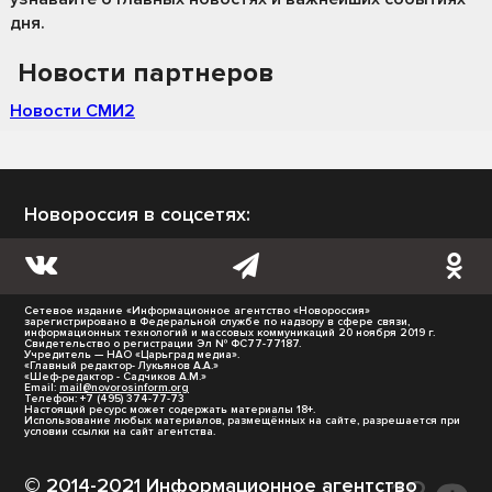
дня.
Новости партнеров
Новости СМИ2
Новороссия в соцсетях:
Сетевое издание «Информационное агентство «Новороссия»
зарегистрировано в Федеральной службе по надзору в сфере связи,
информационных технологий и массовых коммуникаций 20 ноября 2019 г.
Свидетельство о регистрации Эл № ФС77-77187.
Учредитель — НАО «Царьград медиа».
«Главный редактор- Лукьянов А.А.»
«Шеф-редактор - Садчиков А.М.»
Email:
mail@novorosinform.org
Телефон: +7 (495) 374-77-73
Настоящий ресурс может содержать материалы 18+.
Использование любых материалов, размещённых на сайте, разрешается при
условии ссылки на сайт агентства.
© 2014-2021 Информационное агентство