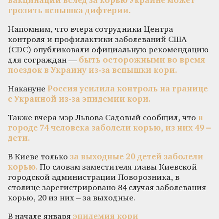
вакцинации вслед за корью Украине может
грозить вспышка дифтерии.
Напомним, что вчера сотрудники Центра
контроля и профилактики заболеваний США
(CDC) опубликовали официальную рекомендацию
для сограждан —
быть осторожными во время
поездок в Украину из-за вспышки кори.
Накануне
Россия усилила контроль на границе
с Украиной из-за эпидемии кори.
Также вчера мэр Львова Садовый сообщил, что
в
городе 74 человека заболели корью, из них 49 –
дети.
В Киеве только
за выходные 20 детей заболели
корью.
По словам заместителя главы Киевской
городской администрации Поворозника, в
столице зарегистрировано 84 случая заболевания
корью, 20 из них – за выходные.
В начале января
эпидемия кори