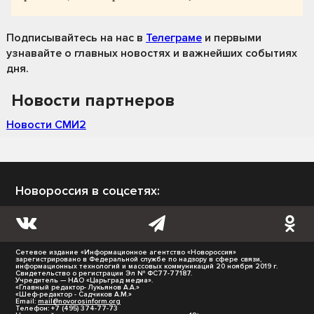
Подписывайтесь на нас
в
Телеграме
и первыми
узнавайте о главных новостях и важнейших событиях
дня.
Новости партнеров
Новости СМИ2
Новороссия в соцсетях:
Сетевое издание «Информационное агентство «Новороссия»
зарегистрировано в Федеральной службе по надзору в сфере связи,
информационных технологий и массовых коммуникаций 20 ноября 2019 г.
Свидетельство о регистрации Эл № ФС77-77187.
Учредитель — НАО «Царьград медиа».
«Главный редактор- Лукьянов А.А.»
«Шеф-редактор - Садчиков А.М.»
Email:
mail@novorosinform.org
Телефон: +7 (495) 374-77-73