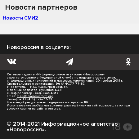
Новости партнеров
Новости СМИ2
Новороссия в соцсетях:
Сетевое издание «Информационное агентство «Новороссия»
зарегистрировано в Федеральной службе по надзору в сфере связи,
информационных технологий и массовых коммуникаций 20 ноября 2019 г.
Свидетельство о регистрации Эл № ФС77-77187.
Учредитель — НАО «Царьград медиа».
«Главный редактор- Лукьянов А.А.»
«Шеф-редактор - Садчиков А.М.»
Email:
mail@novorosinform.org
Телефон: +7 (495) 374-77-73
Настоящий ресурс может содержать материалы 18+.
Использование любых материалов, размещённых на сайте, разрешается при
условии ссылки на сайт агентства.
© 2014-2021 Информационное агентство
«Новороссия».