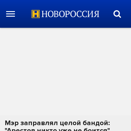
Мэр заправлял целой бандой:
"Арестов никто уже не боится".