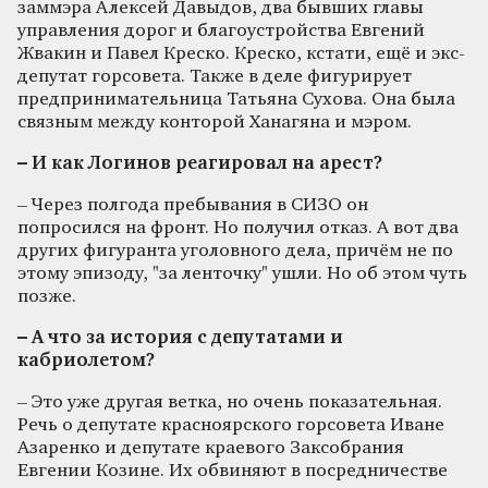
заммэра Алексей Давыдов, два бывших главы
управления дорог и благоустройства Евгений
Жвакин и Павел Креско. Креско, кстати, ещё и экс-
депутат горсовета. Также в деле фигурирует
предпринимательница Татьяна Сухова. Она была
связным между конторой Ханагяна и мэром.
– И как Логинов реагировал на арест?
– Через полгода пребывания в СИЗО он
попросился на фронт. Но получил отказ. А вот два
других фигуранта уголовного дела, причём не по
этому эпизоду, "за ленточку" ушли. Но об этом чуть
позже.
– А что за история с депутатами и
кабриолетом?
– Это уже другая ветка, но очень показательная.
Речь о депутате красноярского горсовета Иване
Азаренко и депутате краевого Заксобрания
Евгении Козине. Их обвиняют в посредничестве