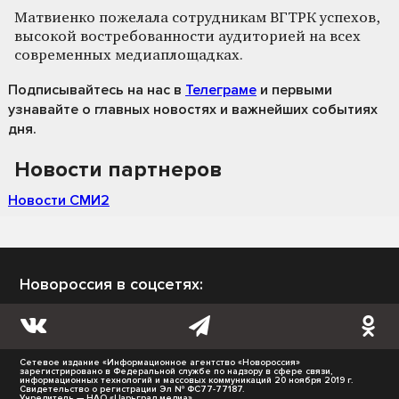
Матвиенко пожелала сотрудникам ВГТРК успехов,
высокой востребованности аудиторией на всех
современных медиаплощадках.
Подписывайтесь на нас
в
Телеграме
и первыми
узнавайте о главных новостях и важнейших событиях
дня.
Новости партнеров
Новости СМИ2
Новороссия в соцсетях:
Сетевое издание «Информационное агентство «Новороссия»
зарегистрировано в Федеральной службе по надзору в сфере связи,
информационных технологий и массовых коммуникаций 20 ноября 2019 г.
Свидетельство о регистрации Эл № ФС77-77187.
Учредитель — НАО «Царьград медиа».