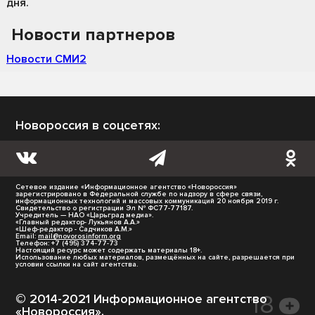
дня.
Новости партнеров
Новости СМИ2
Новороссия в соцсетях:
Сетевое издание «Информационное агентство «Новороссия»
зарегистрировано в Федеральной службе по надзору в сфере связи,
информационных технологий и массовых коммуникаций 20 ноября 2019 г.
Свидетельство о регистрации Эл № ФС77-77187.
Учредитель — НАО «Царьград медиа».
«Главный редактор- Лукьянов А.А.»
«Шеф-редактор - Садчиков А.М.»
Email:
mail@novorosinform.org
Телефон: +7 (495) 374-77-73
Настоящий ресурс может содержать материалы 18+.
Использование любых материалов, размещённых на сайте, разрешается при
условии ссылки на сайт агентства.
© 2014-2021 Информационное агентство
«Новороссия».