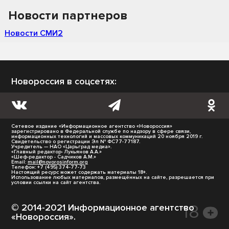
Новости партнеров
Новости СМИ2
Новороссия в соцсетях:
Сетевое издание «Информационное агентство «Новороссия»
зарегистрировано в Федеральной службе по надзору в сфере связи,
информационных технологий и массовых коммуникаций 20 ноября 2019 г.
Свидетельство о регистрации Эл № ФС77-77187.
Учредитель — НАО «Царьград медиа».
«Главный редактор- Лукьянов А.А.»
«Шеф-редактор - Садчиков А.М.»
Email:
mail@novorosinform.org
Телефон: +7 (495) 374-77-73
Настоящий ресурс может содержать материалы 18+.
Использование любых материалов, размещённых на сайте, разрешается при
условии ссылки на сайт агентства.
© 2014-2021 Информационное агентство
«Новороссия».