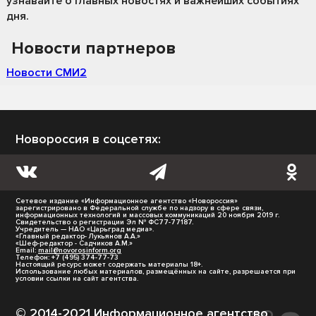
узнавайте о главных новостях и важнейших событиях
дня.
Новости партнеров
Новости СМИ2
Новороссия в соцсетях:
Сетевое издание «Информационное агентство «Новороссия»
зарегистрировано в Федеральной службе по надзору в сфере связи,
информационных технологий и массовых коммуникаций 20 ноября 2019 г.
Свидетельство о регистрации Эл № ФС77-77187.
Учредитель — НАО «Царьград медиа».
«Главный редактор- Лукьянов А.А.»
«Шеф-редактор - Садчиков А.М.»
Email:
mail@novorosinform.org
Телефон: +7 (495) 374-77-73
Настоящий ресурс может содержать материалы 18+.
Использование любых материалов, размещённых на сайте, разрешается при
условии ссылки на сайт агентства.
© 2014-2021 Информационное агентство