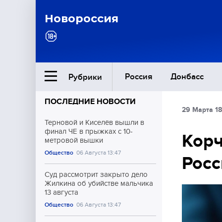
Новороссия
Россия
Донбасс
Рубрики
ПОСЛЕДНИЕ НОВОСТИ
29 Марта 18
Ближний Восток
Терновой и Киселёв вышли в
финал ЧЕ в прыжках с 10-
Корч
метровой вышки
Общество
Общество
06 Августа 13:47
Росс
Культура
Суд рассмотрит закрыто дело
Жилкина об убийстве мальчика
13 августа
Общество
06 Августа 13:47