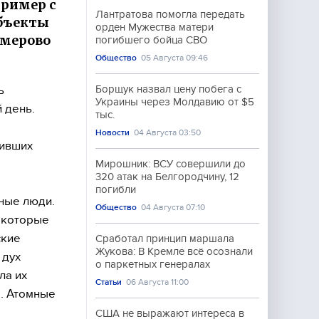
пример с
Лантратова помогла передать
объекты
орден Мужества матери
емерово
погибшего бойца СВО
Общество
05 Августа 09:46
ь
Борщук назвал цену побега с
Украины через Молдавию от $5
 день.
тыс.
Новости
04 Августа 03:50
бивших
Мирошник: ВСУ совершили до
320 атак на Белгородчину, 12
погибли
ные люди.
Общество
04 Августа 07:10
 которые
ские
Сработал принцип маршала
Жукова: В Кремле всё осознали
 дух
о паркетных генералах
ла их
Статьи
06 Августа 11:00
р. Атомные
США не выражают интереса в