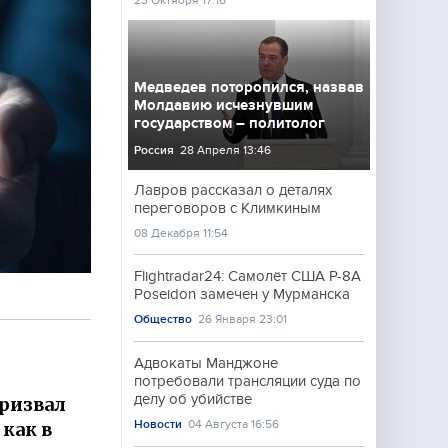
23 Октября 17:16
Медведев поторопился, назвав
Молдавию исчезнувшим
государством – политолог
Россия
28 Апреля 13:46
Лавров рассказал о деталях
переговоров с Климкиным
08 Декабря 11:54
Flightradar24: Самолёт США P-8A
Poseidon замечен у Мурманска
Общество
26 Января 23:01
Адвокаты Манджоне
потребовали трансляции суда по
делу об убийстве
ризвал
Новости
04 Августа 16:56
как в