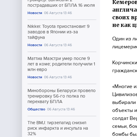
Кемеров
пострадавших от БПЛА 16 июля
англича
Новости
06 Августа 13:46
своих в
не как 
Nikkei: Toyota приостановит 9
заводов в Японии из-за
тайфуна
Один из л
Новости
06 Августа 13:46
лицемерие
Маттиа Маэстри умер после 9
Корчински
лет в коме; родители получили 1
млн евро
гражданск
Новости
06 Августа 13:46
«Многие и
Минобороны Беларуси провело
Цивилизов
тренировку 56-го полка по
перехвату БПЛА
выбирали 
Общество
06 Августа 13:46
объекты и
солдат Ве
The BMJ: тирзепатид снизил
семьи, бо
риск инфаркта и инсульта на
бомбы был
32%