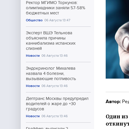
Ректор МГИМО Торкунов:
олимпиадники заняли 57-58%
бюджетных мест
Общество
06 Августа 13:47
Эксперт ВШЭ Тельнова
объяснила причины
каннибализма испанских
слизней
Новости
06 Августа 13:46
Эндокринолог Михалева
назвала 4 болезни,
вызывающие потливость
Новости
06 Августа 13:46
Дептранс Москвы предупредил
Автор:
Ре
водителей о жаре до +30
градусов
Один из
Новости
06 Августа 13:46
откинут
Грайфер: выписали 2