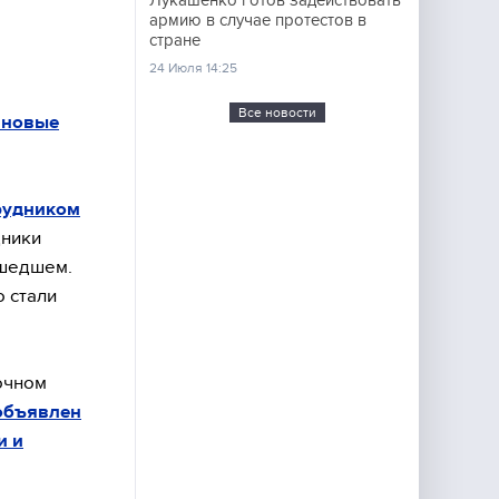
Лукашенко готов задействовать
армию в случае протестов в
стране
24 Июля 14:25
Все новости
 новые
трудником
дники
ошедшем.
о стали
очном
объявлен
и и