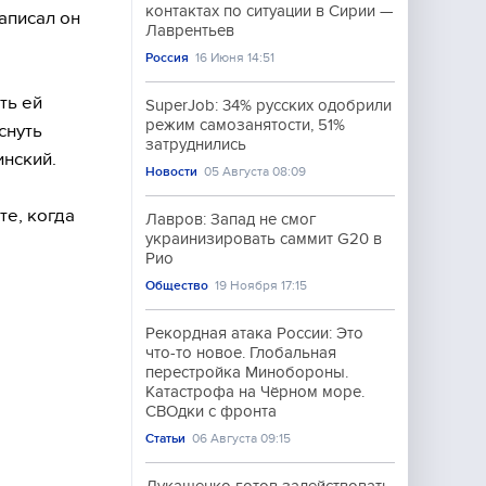
контактах по ситуации в Сирии —
аписал он
Лаврентьев
Россия
16 Июня 14:51
ть ей
SuperJob: 34% русских одобрили
режим самозанятости, 51%
снуть
затруднились
инский.
Новости
05 Августа 08:09
те, когда
Лавров: Запад не смог
украинизировать саммит G20 в
Рио
Общество
19 Ноября 17:15
Рекордная атака России: Это
что-то новое. Глобальная
перестройка Минобороны.
Катастрофа на Чёрном море.
СВОдки с фронта
Статьи
06 Августа 09:15