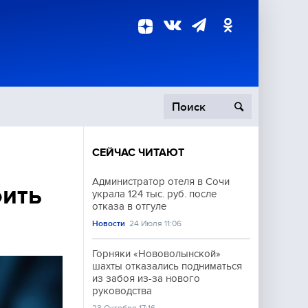
СЕЙЧАС ЧИТАЮТ
пецоперация
Администратор отеля в Сочи
оить
украла 124 тыс. руб. после
роисшествия
отказа в отгуле
Новости
24 Июля 11:06
Горняки «Нововолынской»
шахты отказались подниматься
из забоя из-за нового
руководства