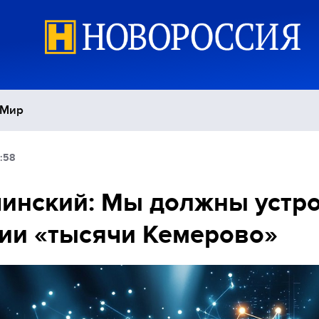
Мир
:58
Политика
С
инский: Мы должны устр
Экономика
П
ии «тысячи Кемерово»
Спорт