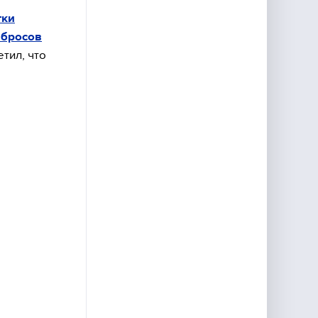
тки
вбросов
тил, что