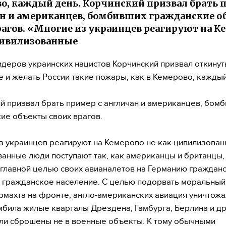
о, каждый день. Корчинский призвал брать 
н и американцев, бомбивших гражданские 
рагов. «Многие из украинцев реагируют на К
цивилизованные
идеров украинских нацистов Корчинский призвал откинут
 и желать России такие пожары, как в Кемерово, каждый
й призвал брать пример с англичан и американцев, бом
ие объекты своих врагов.
з украинцев реагируют на Кемерово не как цивилизован
анные люди поступают так, как американцы и британцы,
главной целью своих авианалетов на Германию граждан
 гражданское население. С целью подорвать моральный
рмахта на фронте, англо-американских авиация уничтожа
мбила жилые кварталы Дрездена, Гамбурга, Берлина и д
и сброшены не в военные объекты. К тому обычными