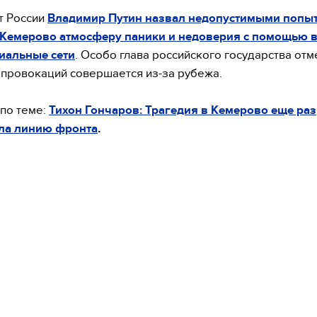
т России
Владимир Путин назвал недопустимыми попы
в Кемерово атмосферу паники и недоверия с помощью 
иальные сети
. Особо глава российского государства отме
х провокаций совершается из-за рубежа.
по теме:
Тихон Гончаров: Трагедия в Кемерово еще раз
ла линию фронта
.