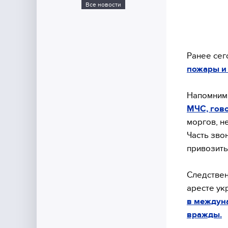
Все новости
Ранее сег
пожары и
Напомним
МЧС, гово
моргов, н
Часть зво
привозить
Следствен
аресте ук
в междун
вражды.