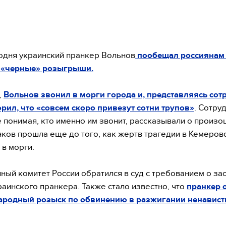
одня украинский пранкер Вольнов
пообещал россиянам
 «черные» розыгрыши.
,
Вольнов звонил в морги города и, представляясь со
рил, что «совсем скоро привезут сотни трупов»
. Сотру
е понимая, кто именно им звонит, рассказывали о произ
нков прошла еще до того, как жертв трагедии в Кемеров
 в морги.
ный комитет России обратился в суд с требованием о за
раинского пранкера. Также стало известно, что
пранкер 
ародный розыск по обвинению в разжигании ненавист