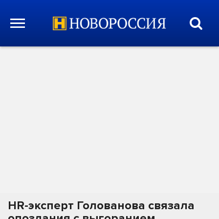
HR-эксперт Голованова связала
опоздания с выгоранием