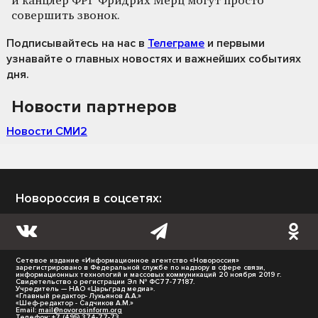
и канцлер ФРГ Фридрих Мерц могут просто
совершить звонок.
Подписывайтесь на нас
в
Телеграме
и первыми
узнавайте о главных новостях и важнейших событиях
дня.
Новости партнеров
Новости СМИ2
Новороссия в соцсетях:
Сетевое издание «Информационное агентство «Новороссия»
зарегистрировано в Федеральной службе по надзору в сфере связи,
информационных технологий и массовых коммуникаций 20 ноября 2019 г.
Свидетельство о регистрации Эл № ФС77-77187.
Учредитель — НАО «Царьград медиа».
«Главный редактор- Лукьянов А.А.»
«Шеф-редактор - Садчиков А.М.»
Email:
mail@novorosinform.org
Телефон: +7 (495) 374-77-73