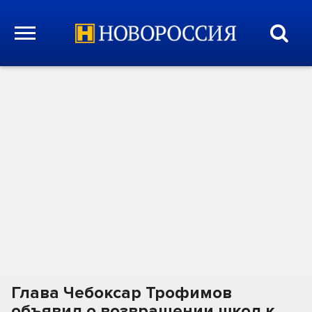
Глава Чебоксар Трофимов
объявил о возвращении школ к