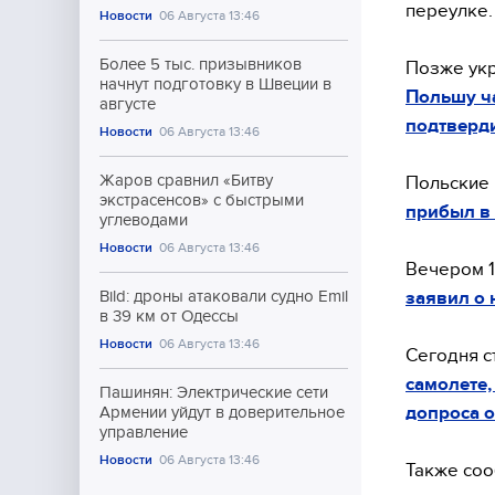
переулке.
Новости
06 Августа 13:46
Более 5 тыс. призывников
Позже ук
начнут подготовку в Швеции в
Польшу ча
августе
подтверд
Новости
06 Августа 13:46
Жаров сравнил «Битву
Польские 
экстрасенсов» с быстрыми
прибыл в
углеводами
Новости
06 Августа 13:46
Вечером 1
заявил о 
Bild: дроны атаковали судно Emil
в 39 км от Одессы
Новости
06 Августа 13:46
Сегодня с
самолете
Пашинян: Электрические сети
допроса о
Армении уйдут в доверительное
управление
Новости
06 Августа 13:46
Также соо