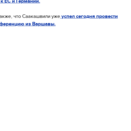
к ЕС и Германии.
акже, что Саакашвили уже
успел сегодня провести
ференцию из Варшавы.