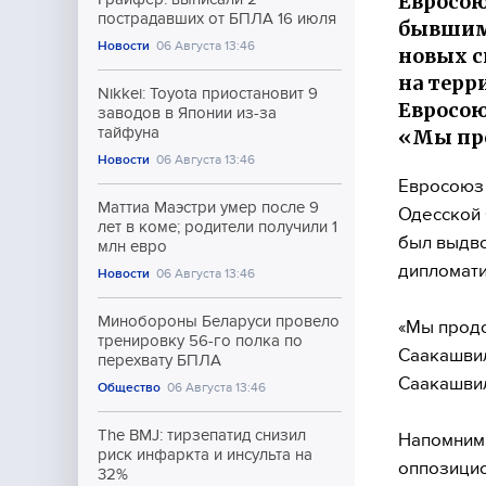
Евросою
пострадавших от БПЛА 16 июля
бывшим 
Новости
06 Августа 13:46
новых с
на терр
Nikkei: Toyota приостановит 9
Евросою
заводов в Японии из-за
тайфуна
«Мы про
Новости
06 Августа 13:46
Евросоюз 
Маттиа Маэстри умер после 9
Одесской 
лет в коме; родители получили 1
был выдво
млн евро
дипломати
Новости
06 Августа 13:46
Минобороны Беларуси провело
«Мы продо
тренировку 56-го полка по
Саакашвил
перехвату БПЛА
Саакашвил
Общество
06 Августа 13:46
The BMJ: тирзепатид снизил
Напомним
риск инфаркта и инсульта на
оппозицио
32%