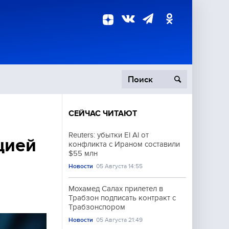
СЕЙЧАС ЧИТАЮТ
пецоперация
Reuters: убытки El Al от
цией
конфликта с Ираном составили
роисшествия
$55 млн
Новости
05 Августа 14:55
Мохамед Салах прилетел в
Трабзон подписать контракт с
Трабзонспором
Новости
05 Августа 21:49