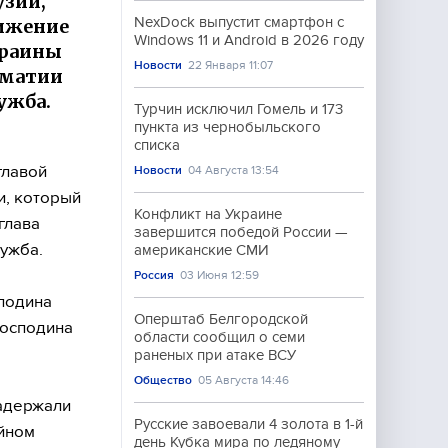
узии,
NexDock выпустит смартфон с
вижение
Windows 11 и Android в 2026 году
краины
Новости
22 Января 11:07
оматии
ужба.
Турчин исключил Гомель и 173
пункта из чернобыльского
списка
главой
Новости
04 Августа 13:54
и, который
Конфликт на Украине
глава
завершится победой России —
ужба.
американские СМИ
Россия
03 Июня 12:59
подина
Оперштаб Белгородской
господина
области сообщил о семи
раненых при атаке ВСУ
Общество
05 Августа 14:46
задержали
Русские завоевали 4 золота в 1-й
ейном
день Кубка мира по ледяному