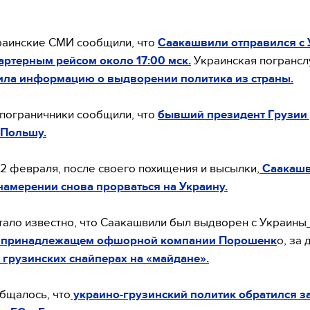
раинские СМИ сообщили, что
Саакашвили отправился с 
ртерным рейсом около 17:00 мск.
Украинская погранс
ила информацию о выдворении политика из страны.
пограничники сообщили, что
бывший президент Грузии
 Польшу.
2 февраля, после своего похищения и высылки,
Саакаш
намерении снова прорваться на Украину.
тало известно, что Саакашвили был выдворен с Украины
, принадлежащем офшорной компании Порошенк
о, за
 грузинских снайперах на «майдане».
бщалось, что
украино-грузинский политик обратился з