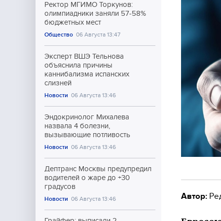
Ректор МГИМО Торкунов:
олимпиадники заняли 57-58%
бюджетных мест
Общество
06 Августа 13:47
Эксперт ВШЭ Тельнова
объяснила причины
каннибализма испанских
слизней
Новости
06 Августа 13:46
Эндокринолог Михалева
назвала 4 болезни,
вызывающие потливость
Новости
06 Августа 13:46
Дептранс Москвы предупредил
водителей о жаре до +30
градусов
Автор:
Ре
Новости
06 Августа 13:46
Грайфер: выписали 2