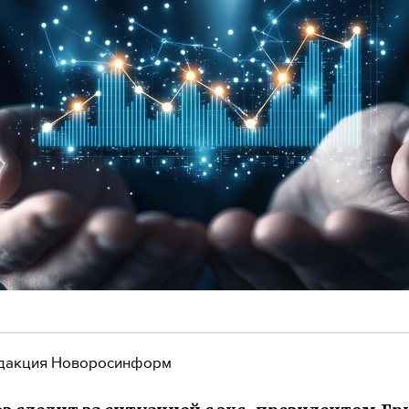
дакция Новоросинформ