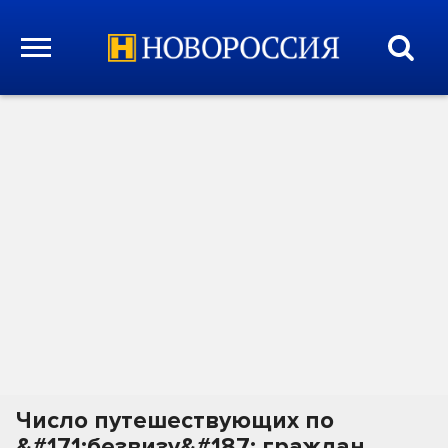
Число путешествующих по
&#171;безвизу&#187; граждан