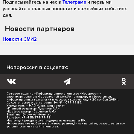
Подписывайтесь на нас
в
Телеграме
и первыми
узнавайте о главных новостях и важнейших событиях
дня.
Новости партнеров
Новости СМИ2
Новороссия в соцсетях:
Сетевое издание «Информационное агентство «Новороссия»
зарегистрировано в Федеральной службе по надзору в сфере связи,
информационных технологий и массовых коммуникаций 20 ноября 2019 г.
Свидетельство о регистрации Эл № ФС77-77187.
Учредитель — НАО «Царьград медиа».
«Главный редактор- Лукьянов А.А.»
«Шеф-редактор - Садчиков А.М.»
Email:
mail@novorosinform.org
Телефон: +7 (495) 374-77-73
Настоящий ресурс может содержать материалы 18+.
Использование любых материалов, размещённых на сайте, разрешается при
условии ссылки на сайт агентства.