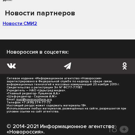
Новости партнеров
Новости СМИ2
Новороссия в соцсетях:
Сетевое издание «Информационное агентство «Новороссия»
зарегистрировано в Федеральной службе по надзору в сфере связи,
информационных технологий и массовых коммуникаций 20 ноября 2019 г.
Свидетельство о регистрации Эл № ФС77-77187.
Учредитель — НАО «Царьград медиа».
«Главный редактор- Лукьянов А.А.»
«Шеф-редактор - Садчиков А.М.»
Email:
mail@novorosinform.org
Телефон: +7 (495) 374-77-73
Настоящий ресурс может содержать материалы 18+.
Использование любых материалов, размещённых на сайте, разрешается при
условии ссылки на сайт агентства.
© 2014-2021 Информационное агентство
«Новороссия».