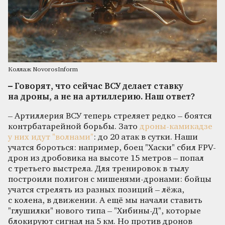
Коллаж NovorosInform
– Говорят, что сейчас ВСУ делает ставку
на дроны, а не на артиллерию. Наш ответ?
– Артиллерия ВСУ теперь стреляет редко – боятся
контрбатарейной борьбы. Зато
дроны-камикадзе
у них идут "волнами"
: до 20 атак в сутки. Наши
учатся бороться: например, боец "Хаски" сбил FPV-
дрон из дробовика на высоте 15 метров – попал
с третьего выстрела. Для тренировок в тылу
построили полигон с мишенями-дронами: бойцы
учатся стрелять из разных позиций – лёжа,
с колена, в движении. А ещё мы начали ставить
"глушилки" нового типа – "Хибины-Д", которые
блокируют сигнал на 5 км. Но против дронов