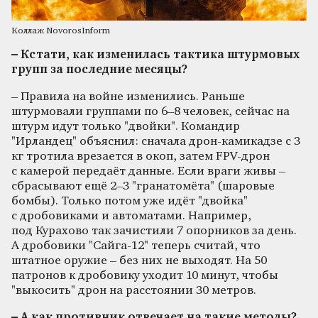
Коллаж NovorosInform
– Кстати, как изменилась тактика штурмовых
групп за последние месяцы?
– Правила на войне изменились. Раньше
штурмовали группами по 6–8 человек, сейчас на
штурм идут только "двойки". Командир
"Ирландец" объяснил: сначала дрон-камикадзе с 3
кг тротила врезается в окоп, затем FPV-дрон
с камерой передаёт данные. Если враги живы –
сбрасывают ещё 2–3 "гранатомёта" (шаровые
бомбы). Только потом уже идёт "двойка"
с дробовиками и автоматами. Например,
под Курахово так зачистили 7 опорников за день.
А дробовики "Сайга-12" теперь считай, что
штатное оружие – без них не выходят. На 50
патронов к дробовику уходит 10 минут, чтобы
"выкосить" дрон на расстоянии 30 метров.
– А как противник отвечает на такие методы?