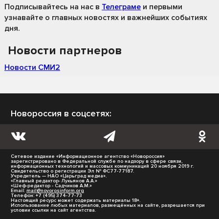
Подписывайтесь на нас
в
Телеграме
и первыми
узнавайте о главных новостях и важнейших событиях
дня.
Новости партнеров
Новости СМИ2
Новороссия в соцсетях:
Сетевое издание «Информационное агентство «Новороссия»
зарегистрировано в Федеральной службе по надзору в сфере связи,
информационных технологий и массовых коммуникаций 20 ноября 2019 г.
Свидетельство о регистрации Эл № ФС77-77187.
Учредитель — НАО «Царьград медиа».
«Главный редактор- Лукьянов А.А.»
«Шеф-редактор - Садчиков А.М.»
Email:
mail@novorosinform.org
Телефон: +7 (495) 374-77-73
Настоящий ресурс может содержать материалы 18+.
Использование любых материалов, размещённых на сайте, разрешается при
условии ссылки на сайт агентства.