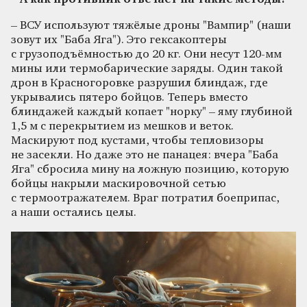
– ВСУ используют тяжёлые дроны "Вампир" (наши
зовут их "Баба Яга"). Это гексакоптеры
с грузоподъёмностью до 20 кг. Они несут 120-мм
мины или термобарические заряды. Один такой
дрон в Красногоровке разрушил блиндаж, где
укрывались пятеро бойцов. Теперь вместо
блиндажей каждый копает "норку" – яму глубиной
1,5 м с перекрытием из мешков и веток.
Маскируют под кустами, чтобы тепловизоры
не засекли. Но даже это не панацея: вчера "Баба
Яга" сбросила мину на ложную позицию, которую
бойцы накрыли маскировочной сетью
с термоотражателем. Враг потратил боеприпас,
а наши остались целы.