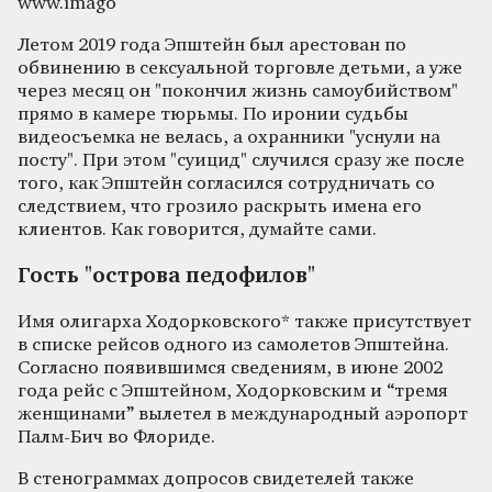
www.imago
Летом 2019 года Эпштейн был арестован по
обвинению в сексуальной торговле детьми, а уже
через месяц он "покончил жизнь самоубийством"
прямо в камере тюрьмы. По иронии судьбы
видеосъемка не велась, а охранники "уснули на
посту". При этом "суицид" случился сразу же после
того, как Эпштейн согласился сотрудничать со
следствием, что грозило раскрыть имена его
клиентов. Как говорится, думайте сами.
Гость "острова педофилов"
Имя олигарха Ходорковского* также присутствует
в списке рейсов одного из самолетов Эпштейна.
Согласно появившимся сведениям, в июне 2002
года рейс с Эпштейном, Ходорковским и “тремя
женщинами” вылетел в международный аэропорт
Палм-Бич во Флориде.
В стенограммах допросов свидетелей также