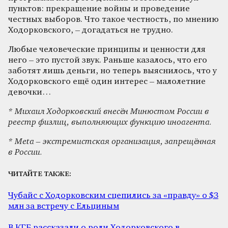
пунктов: прекращение войны и проведение
честных выборов. Что такое честность, по мнению
Ходорковского, – догадаться не трудно.
Любые человеческие принципы и ценности для
него – это пустой звук. Раньше казалось, что его
заботят лишь деньги, но теперь выяснилось, что у
Ходорковского ещё один интерес – малолетние
девочки…
* Михаил Ходорковский внесён Минюстом России в
реестр физлиц, выполняющих функцию иноагента.
* Meta – экстремистская организация, запрещённая
в России.
ЧИТАЙТЕ ТАКЖЕ:
Чубайс с Ходорковским сцепились за «правду» о $3
млн за встречу с Ельциным
В КГБ рассказали о роли Ходорковского в