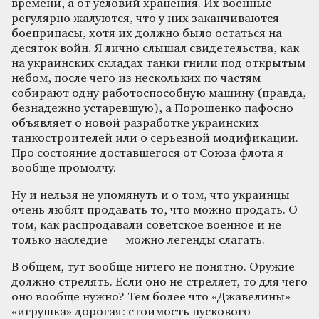
времени, а от условий хранения. Их военные
регулярно жалуются, что у них заканчиваются
боеприпасы, хотя их должно было остаться на
десяток войн. Я лично слышал свидетельства, как
на украинских складах танки гнили под открытым
небом, после чего из нескольких по частям
собирают одну работоспособную машину (правда,
безнадежно устаревшую), а Порошенко пафосно
объявляет о новой разработке украинских
танкостроителей или о серьезной модификации.
Про состояние доставшегося от Союза флота я
вообще промолчу.
Ну и нельзя не упомянуть и о том, что украинцы
очень любят продавать то, что можно продать. О
том, как распродавали советское военное и не
только наследие — можно легенды слагать.
В общем, тут вообще ничего не понятно. Оружие
должно стрелять. Если оно не стреляет, то для чего
оно вообще нужно? Тем более что «Джавелины» —
«игрушка» дорогая: стоимость пускового