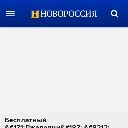
Бесплатный
&#171;Джавелин&#187; &#8212;