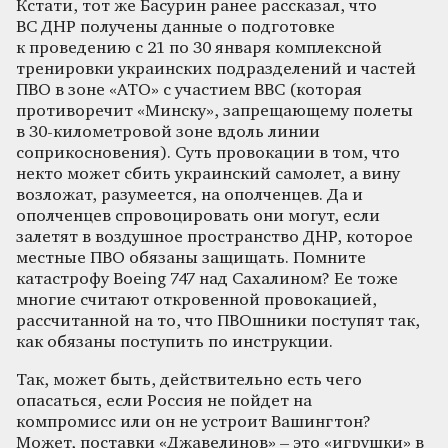
Кстати, тот же Басурин ранее рассказал, что
ВС ДНР получены данные о подготовке
к проведению с 21 по 30 января комплексной
тренировки украинских подразделений и частей
ПВО в зоне «АТО» с участием ВВС (которая
противоречит «Минску», запрещающему полеты
в 30-километровой зоне вдоль линии
соприкосновения). Суть провокации в том, что
некто может сбить украинский самолет, а вину
возложат, разумеется, на ополченцев. Да и
ополченцев спровоцировать они могут, если
залетят в воздушное пространство ДНР, которое
местные ПВО обязаны защищать. Помните
катастрофу Boeing 747 над Сахалином? Ее тоже
многие считают откровенной провокацией,
рассчитанной на то, что ПВОшники поступят так,
как обязаны поступить по инструкции.
Так, может быть, действительно есть чего
опасаться, если Россия не пойдет на
компромисс или он не устроит Вашингтон?
Может, поставки «Джавелинов» – это «игрушки» в