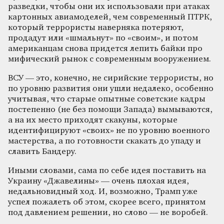
разведки, чтобы они их использовали при атаках
картонных авиамоделей, чем современный ПТРК,
который террористы наверняка потеряют,
продадут или «шмальнут» по «своим», и потом
американцам снова придется лепить байки про
мифический рынок с современным вооружением.
ВСУ — это, конечно, не сирийские террористы, но
по уровню развития они ушли недалеко, особенно
учитывая, что старые опытные советские кадры
постепенно (не без помощи Запада) вымываются,
а на их место приходят скакуны, которые
идентифицируют «своих» не по уровню военного
мастерства, а по готовности скакать до упаду и
славить Бандеру.
Иными словами, сама по себе идея поставить на
Украину «Джавелины» — очень плохая идея,
недальновидный ход. И, возможно, Трамп уже
успел пожалеть об этом, скорее всего, принятом
под давлением решении, но слово — не воробей.