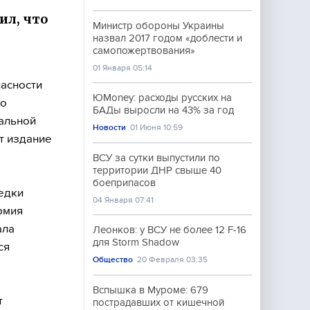
ил, что
Министр обороны Украины
назвал 2017 годом «доблести и
самопожертвования»
.
01 Января 05:14
пасности
ЮMoney: расходы русских на
 о
БАДы выросли на 43% за год
альной
Новости
01 Июня 10:59
т издание
ВСУ за сутки выпустили по
территории ДНР свыше 40
боеприпасов
едки
04 Января 07:41
рмия
ала
Леонков: у ВСУ не более 12 F-16
для Storm Shadow
ся
Общество
20 Февраля 03:35
Вспышка в Муроме: 679
т
пострадавших от кишечной