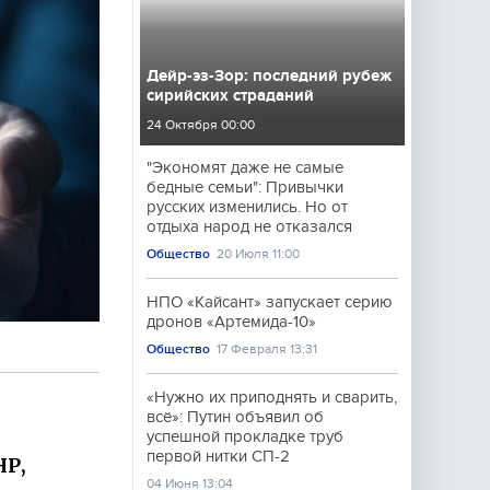
Дейр-эз-Зор: последний рубеж
сирийских страданий
24 Октября 00:00
"Экономят даже не самые
бедные семьи": Привычки
русских изменились. Но от
отдыха народ не отказался
Общество
20 Июля 11:00
НПО «Кайсант» запускает серию
дронов «Артемида-10»
Общество
17 Февраля 13:31
«Нужно их приподнять и сварить,
всё»: Путин объявил об
успешной прокладке труб
первой нитки СП-2
НР,
04 Июня 13:04