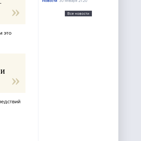
Новости
30 Января 21:20
—
Все новости
м это
 И
ледствий