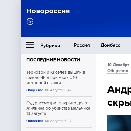
Новороссия
Россия
Донбасс
Рубрики
ПОСЛЕДНИЕ НОВОСТИ
10 Декабря 
Ближний Восток
Общество
Терновой и Киселёв вышли в
финал ЧЕ в прыжках с 10-
метровой вышки
Общество
Андр
Общество
06 Августа 13:47
скры
Культура
Суд рассмотрит закрыто дело
Жилкина об убийстве мальчика
13 августа
Общество
06 Августа 13:47