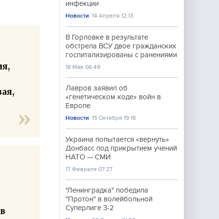
инфекции
Новости
14 Апреля 12:13
В Горловке в результате
обстрела ВСУ двое гражданских
госпитализированы с ранениями
я,
18 Мая 06:49
Лавров заявил об
ая,
«генетическом коде» войн в
Европе
Новости
15 Октября 19:18
Украина попытается «вернуть»
Донбасс под прикрытием учений
НАТО — СМИ
17 Февраля 07:27
"Ленинградка" победила
"Протон" в волейбольной
Суперлиге 3-2
ов