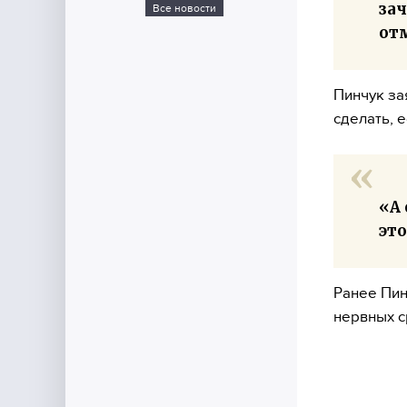
за
Все новости
от
Пинчук за
сделать, 
«А 
это
Ранее Пин
нервных с