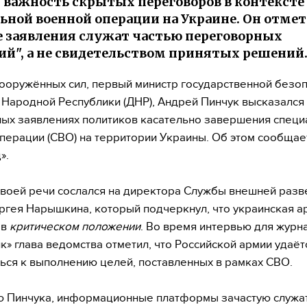
 важность скрытых переговоров в контексте
ьной военной операции на Украине. Он отмет
 заявления служат частью переговорных
ий", а не свидетельством принятых решений
ооружённых сил, первый министр государственной безо
Народной Республики (ДНР), Андрей Пинчук высказался
ых заявлениях политиков касательно завершения специ
перации (СВО) на территории Украины. Об этом сообщае
».
своей речи сослался на директора Службы внешней разв
ргея Нарышкина, который подчеркнул, что украинская а
 в
критическом положении
. Во время интервью для журн
к» глава ведомства отметил, что Российской армии удаёт
ься к выполнению целей, поставленных в рамках СВО.
ю Пинчука, информационные платформы зачастую служа