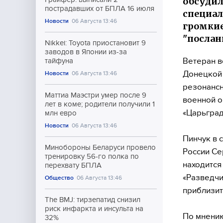
обсудил
пострадавших от БПЛА 16 июля
специал
Новости
06 Августа 13:46
громкие
"послан
Nikkei: Toyota приостановит 9
заводов в Японии из-за
Ветеран в
тайфуна
Донецкой 
Новости
06 Августа 13:46
резонансн
Маттиа Маэстри умер после 9
военной о
лет в коме; родители получили 1
«Царьград
млн евро
Новости
06 Августа 13:46
Пинчук в 
Минобороны Беларуси провело
России Се
тренировку 56-го полка по
находится
перехвату БПЛА
«Разведчи
Общество
06 Августа 13:46
приблизит
The BMJ: тирзепатид снизил
риск инфаркта и инсульта на
По мнени
32%