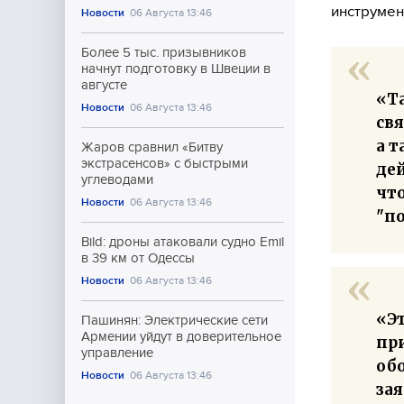
инструмен
Новости
06 Августа 13:46
Более 5 тыс. призывников
начнут подготовку в Швеции в
августе
«Та
Новости
06 Августа 13:46
св
а 
Жаров сравнил «Битву
экстрасенсов» с быстрыми
де
углеводами
что
Новости
06 Августа 13:46
"по
Bild: дроны атаковали судно Emil
в 39 км от Одессы
Новости
06 Августа 13:46
«Эт
Пашинян: Электрические сети
Армении уйдут в доверительное
пр
управление
об
Новости
06 Августа 13:46
за