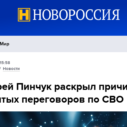
Мир
15:58
Политика
С
/
Новости
Экономика
П
ей Пинчук раскрыл прич
тых переговоров по СВО
Спорт