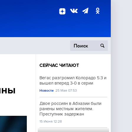
СЕЙЧАС ЧИТАЮТ
пецоперация
Вегас разгромил Колорадо 5:3 и
вышел вперед 3-0 в серии
роисшествия
ины
Новости
25 Мая 07:53
Двое россиян в Абхазии были
ранены местным жителем.
Преступник задержан
15 Июня 12:28