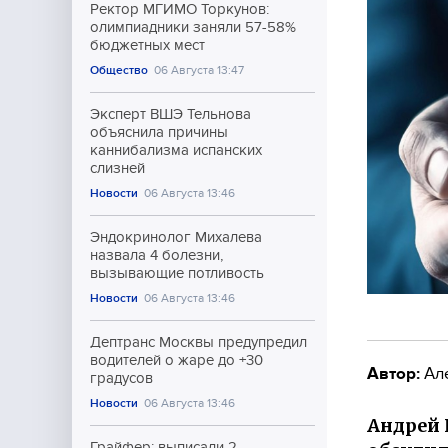
Ректор МГИМО Торкунов:
олимпиадники заняли 57-58%
бюджетных мест
Общество
06 Августа 13:47
Эксперт ВШЭ Тельнова
объяснила причины
каннибализма испанских
слизней
Новости
06 Августа 13:46
Эндокринолог Михалева
назвала 4 болезни,
вызывающие потливость
Новости
06 Августа 13:46
Дептранс Москвы предупредил
водителей о жаре до +30
Автор:
Ал
градусов
Новости
06 Августа 13:46
Андрей 
Грайфер: выписали 2