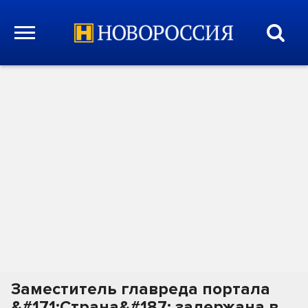
Заместитель главреда портала
&#171;Страна&#187; задержана в