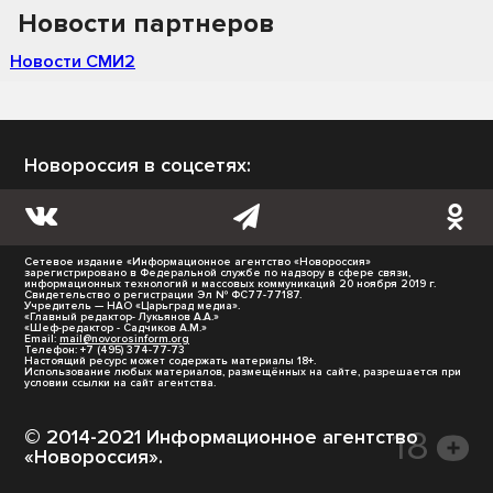
Новости партнеров
Новости СМИ2
Новороссия в соцсетях:
Сетевое издание «Информационное агентство «Новороссия»
зарегистрировано в Федеральной службе по надзору в сфере связи,
информационных технологий и массовых коммуникаций 20 ноября 2019 г.
Свидетельство о регистрации Эл № ФС77-77187.
Учредитель — НАО «Царьград медиа».
«Главный редактор- Лукьянов А.А.»
«Шеф-редактор - Садчиков А.М.»
Email:
mail@novorosinform.org
Телефон: +7 (495) 374-77-73
Настоящий ресурс может содержать материалы 18+.
Использование любых материалов, размещённых на сайте, разрешается при
условии ссылки на сайт агентства.
© 2014-2021 Информационное агентство
«Новороссия».