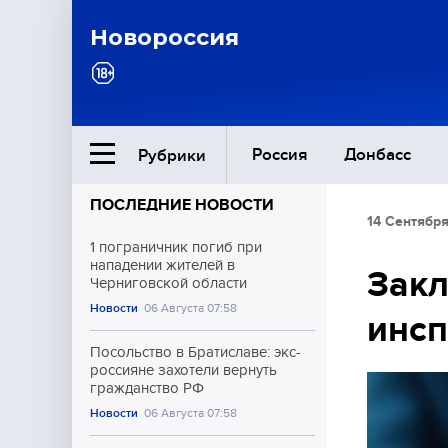
Новороссия
Россия
Донбасс
Рубрики
ПОСЛЕДНИЕ НОВОСТИ
14 Сентября
Ближний Восток
1 пограничник погиб при
нападении жителей в
Закл
Черниговской области
Общество
Новости
06 Августа 07:58
инсп
Культура
Посольство в Братиславе: экс-
россияне захотели вернуть
гражданство РФ
Новости
06 Августа 07:58