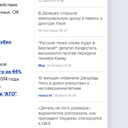
22 Августа 10:46
ействия.
нных. Об
В Донецке открыли
мемориальную доску в память о
докторе Лизе
19 Сентября 08:37
 убил
"Русские танки снова будут в
Берлине!": депутат бундестага
высказался против передачи
техники Киеву
шов
Мир
20 Января 11:34
го на 44%
.
10 женщин обвинили Джареда
014 года.
Лето в домогательствах к
я
несовершеннолетним
й "АТО"
.
Новости
29 Июля 16:05
«Деталь не того размера»:
журналистка рассказала, как
президент Украины опозорился
в ОАЭ