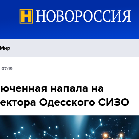
Мир
 07:19
Политика
С
юченная напала на
Экономика
П
ектора Одесского СИЗО
Спорт