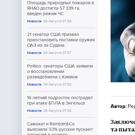
Площадь природных пожаров в
ЯНАО достигла 57 339 га,
введен режим ЧС
Новости
06 Августа 07:58
21 сенатор США призвал
приостановить поставки оружия
ОАЭ из-за Судана
Новости
06 Августа 07:57
Politico: сенаторы США заявили
о восстановлении
разведобмена с Киевом
Новости
06 Августа 07:50
16-летний подросток пострадал
при атаке БПЛА в Энгельсе
Автор:
Ре
Новости
06 Августа 07:46
Заключе
Самокат и Rambler&Co
та пыта
выяснили: 53% русских пускают
питомцев в кровать