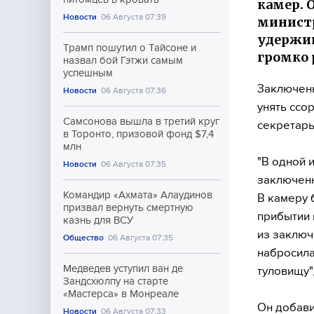
камер. 
Новости
06 Августа 07:39
министр
удержив
Трамп пошутил о Тайсоне и
громко 
назвал бой Гэтжи самым
успешным
Заключенн
Новости
06 Августа 07:36
унять ссо
Самсонова вышла в третий круг
секретарь
в Торонто, призовой фонд $7,4
млн
"В одной 
Новости
06 Августа 07:35
заключенн
Командир «Ахмата» Алаудинов
В камеру 
призвал вернуть смертную
прибытии 
казнь для ВСУ
из заключ
Общество
06 Августа 07:35
набросила
Медведев уступил ван де
туловищу"
Зандсхюлпу на старте
«Мастерса» в Монреале
Он добави
Новости
06 Августа 07:33