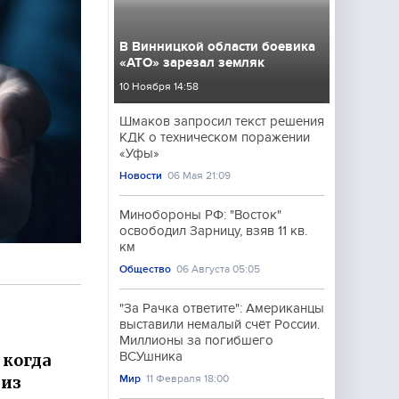
В Винницкой области боевика
«АТО» зарезал земляк
10 Ноября 14:58
Шмаков запросил текст решения
КДК о техническом поражении
«Уфы»
Новости
06 Мая 21:09
Минобороны РФ: "Восток"
освободил Зарницу, взяв 11 кв.
км
Общество
06 Августа 05:05
"За Рачка ответите": Американцы
выставили немалый счёт России.
Миллионы за погибшего
ВСУшника
 когда
 из
Мир
11 Февраля 18:00