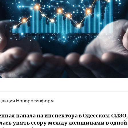
дакция Новоросинформ
нная напала на инспектора в Одесском СИЗО,
лась унять ссору между женщинами в одной