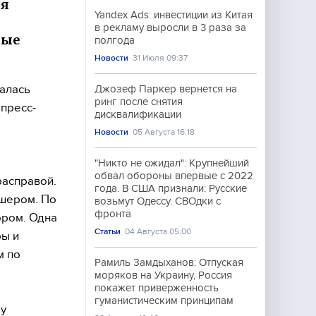
ля
Yandex Ads: инвестиции из Китая
в рекламу выросли в 3 раза за
ные
полгода
Новости
31 Июля 09:37
талась
Джозеф Паркер вернется на
ринг после снятия
пресс-
дисквалификации
Новости
05 Августа 16:18
"Никто не ожидал": Крупнейший
обвал обороны впервые с 2022
расправой.
года. В США признали: Русские
дшером. По
возьмут Одессу. СВОдки с
фронта
ором. Одна
Статьи
04 Августа 05:00
ры и
м по
Рамиль Замдыханов: Отпуская
моряков на Украину, Россия
покажет приверженность
гуманистическим принципам
зу