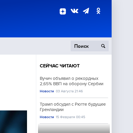
СЕЙЧАС ЧИТАЮТ
пецоперация
Вучич объявил о рекордных
2,65% ВВП на оборону Сербии
роисшествия
Новости
03 Августа 21:46
Трамп обсудил с Рютте будущее
Гренландии
Новости
15 Февраля 00:45