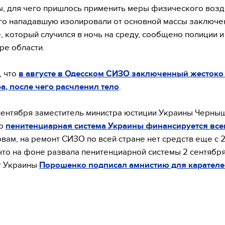
, для чего пришлось применить меры физического возд
го нападавшую изолировали от основной массы заключе
, который случился в ночь на среду, сообщено полиции и
ре области.
, что
в августе в Одесском СИЗО заключенный жестоко
ра
, после чего расчленил тело
.
сентября заместитель министра юстиции Украины Черны
то
пенитенциарная система Украины финансируется все
овам, на ремонт СИЗО по всей стране нет средств еще с 2
что на фоне развала пенитенциарной системы 2 сентябр
т Украины
Порошенко подписал амнистию для карателе