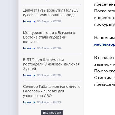
пресечены
Депутат Гузь возмутил Польшу
После это
идеей переименовать города
инциденте
Новости
06 Августа 07:30
прокурату
Мостуризм: гости с Ближнего
Напомним
Востока стали лидерами
шопинга
инспекто
Новости
06 Августа 07:26
В начале 
В ДТП под Шелеховым
заявил, ч
пострадали 8 человек, включая
3 детей
По его сл
Новости
06 Августа 07:26
Отметим, 
президен
Сенатор Гибатдинов напомнил о
налоговых льготах для
участников СВО
Новости
06 Августа 07:23
Все новости