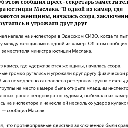
Об этом сообщил пресс-секретарь заместите
а юстиции Маслака. "В одной из камер, где
аются женщины, началась ссора, заключен
ругались и угрожали друг друг
ая напала на инспектора в Одесском СИЗО, когда та пы
ру между женщинами в одной из камер. Об этом сообщил 
 заместителя министра юстиции Маслака.
из камер, где удерживаются женщины, началась ссора,
ые громко ругались и угрожали друг другу физической 
была немедленно отправлена резервная группа с фель
группы на место камера была открыта младшим инспект
енных, ранее неоднократно судимая, выбежала из каме
сь на инспектора и нанесла ей несколько ударов кулако
, — сообщил Маслак.
л, что противоправные действия заключенной были сра