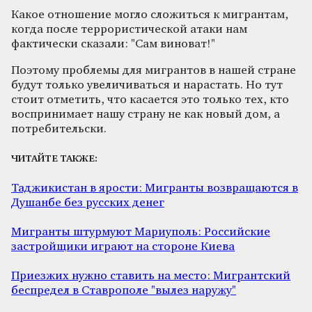
Какое отношение могло сложиться к мигрантам,
когда после террористической атаки нам
фактически сказали: "Сам виноват!"
Поэтому проблемы для мигрантов в нашей стране
будут только увеличиваться и нарастать. Но тут
стоит отметить, что касается это только тех, кто
воспринимает нашу страну не как новый дом, а
потребительски.
ЧИТАЙТЕ ТАКЖЕ:
Таджикистан в ярости: Мигранты возвращаются в
Душанбе без русских денег
Мигранты штурмуют Мариуполь: Российские
застройщики играют на стороне Киева
Приезжих нужно ставить на место: Мигрантский
беспредел в Ставрополе "вылез наружу"