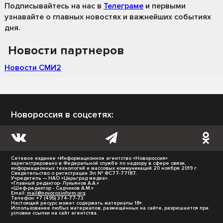
Подписывайтесь на нас
в
Телеграме
и первыми
узнавайте о главных новостях и важнейших событиях
дня.
Новости партнеров
Новости СМИ2
Новороссия в соцсетях:
Сетевое издание «Информационное агентство «Новороссия»
зарегистрировано в Федеральной службе по надзору в сфере связи,
информационных технологий и массовых коммуникаций 20 ноября 2019 г.
Свидетельство о регистрации Эл № ФС77-77187.
Учредитель — НАО «Царьград медиа».
«Главный редактор- Лукьянов А.А.»
«Шеф-редактор - Садчиков А.М.»
Email:
mail@novorosinform.org
Телефон: +7 (495) 374-77-73
Настоящий ресурс может содержать материалы 18+.
Использование любых материалов, размещённых на сайте, разрешается при
условии ссылки на сайт агентства.