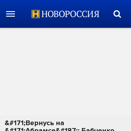
&#171;Вернусь на
&#171;Абрамсе&#187;: Бабченко