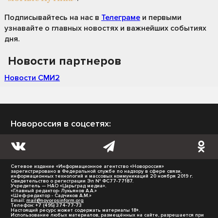
Подписывайтесь на нас
в
Телеграме
и первыми
узнавайте о главных новостях и важнейших событиях
дня.
Новости партнеров
Новости СМИ2
Новороссия в соцсетях:
Сетевое издание «Информационное агентство «Новороссия»
зарегистрировано в Федеральной службе по надзору в сфере связи,
информационных технологий и массовых коммуникаций 20 ноября 2019 г.
Свидетельство о регистрации Эл № ФС77-77187.
Учредитель — НАО «Царьград медиа».
«Главный редактор- Лукьянов А.А.»
«Шеф-редактор - Садчиков А.М.»
Email:
mail@novorosinform.org
Телефон: +7 (495) 374-77-73
Настоящий ресурс может содержать материалы 18+.
Использование любых материалов, размещённых на сайте, разрешается при