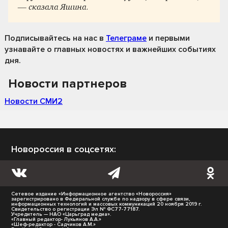
— сказала Яшина.
Подписывайтесь на нас
в
Телеграме
и первыми
узнавайте о главных новостях и важнейших событиях
дня.
Новости партнеров
Новости СМИ2
Новороссия в соцсетях:
Сетевое издание «Информационное агентство «Новороссия»
зарегистрировано в Федеральной службе по надзору в сфере связи,
информационных технологий и массовых коммуникаций 20 ноября 2019 г.
Свидетельство о регистрации Эл № ФС77-77187.
Учредитель — НАО «Царьград медиа».
«Главный редактор- Лукьянов А.А.»
«Шеф-редактор - Садчиков А.М.»