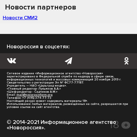
Новости партнеров
Новости СМИ2
Новороссия в соцсетях:
Сетевое издание «Информационное агентство «Новороссия»
зарегистрировано в Федеральной службе по надзору в сфере связи,
информационных технологий и массовых коммуникаций 20 ноября 2019 г.
Свидетельство о регистрации Эл № ФС77-77187.
Учредитель — НАО «Царьград медиа».
«Главный редактор- Лукьянов А.А.»
«Шеф-редактор - Садчиков А.М.»
Email:
mail@novorosinform.org
Телефон: +7 (495) 374-77-73
Настоящий ресурс может содержать материалы 18+.
Использование любых материалов, размещённых на сайте, разрешается при
условии ссылки на сайт агентства.
© 2014-2021 Информационное агентство
«Новороссия».