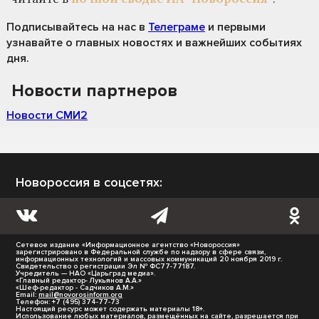
Подписывайтесь на нас
в
Телеграме
и первыми
узнавайте о главных новостях и важнейших событиях
дня.
Новости партнеров
Новости СМИ2
Новороссия в соцсетях:
Сетевое издание «Информационное агентство «Новороссия»
зарегистрировано в Федеральной службе по надзору в сфере связи,
информационных технологий и массовых коммуникаций 20 ноября 2019 г.
Свидетельство о регистрации Эл № ФС77-77187.
Учредитель — НАО «Царьград медиа».
«Главный редактор- Лукьянов А.А.»
«Шеф-редактор - Садчиков А.М.»
Email:
mail@novorosinform.org
Телефон: +7 (495) 374-77-73
Настоящий ресурс может содержать материалы 18+.
Использование любых материалов, размещённых на сайте, разрешается при