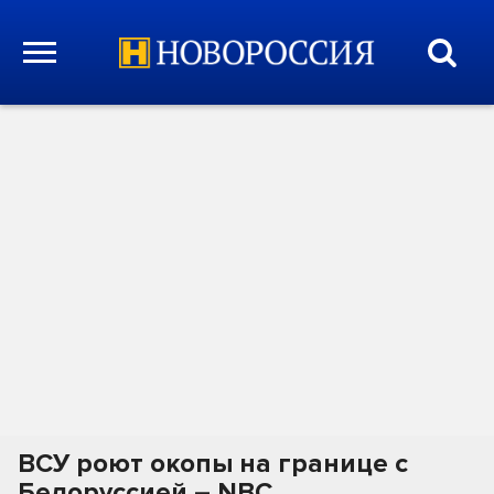
ВСУ роют окопы на границе с
Белоруссией – NBC