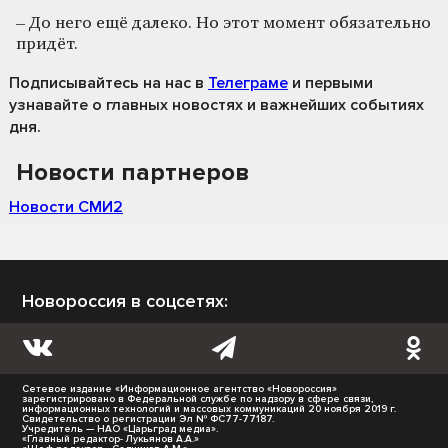
– До него ещё далеко. Но этот момент обязательно
придёт.
Подписывайтесь на нас
в
Телеграме
и первыми
узнавайте о главных новостях и важнейших событиях
дня.
Новости партнеров
Новости СМИ2
Новороссия в соцсетях:
Сетевое издание «Информационное агентство «Новороссия»
зарегистрировано в Федеральной службе по надзору в сфере связи,
информационных технологий и массовых коммуникаций 20 ноября 2019 г.
Свидетельство о регистрации Эл № ФС77-77187.
Учредитель — НАО «Царьград медиа».
«Главный редактор- Лукьянов А.А.»