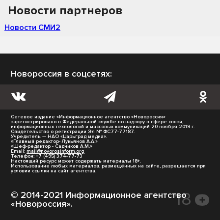
Новости партнеров
Новости СМИ2
Новороссия в соцсетях:
Сетевое издание «Информационное агентство «Новороссия»
зарегистрировано в Федеральной службе по надзору в сфере связи,
информационных технологий и массовых коммуникаций 20 ноября 2019 г.
Свидетельство о регистрации Эл № ФС77-77187.
Учредитель — НАО «Царьград медиа».
«Главный редактор- Лукьянов А.А.»
«Шеф-редактор - Садчиков А.М.»
Email:
mail@novorosinform.org
Телефон: +7 (495) 374-77-73
Настоящий ресурс может содержать материалы 18+.
Использование любых материалов, размещённых на сайте, разрешается при
условии ссылки на сайт агентства.
© 2014-2021 Информационное агентство
«Новороссия».