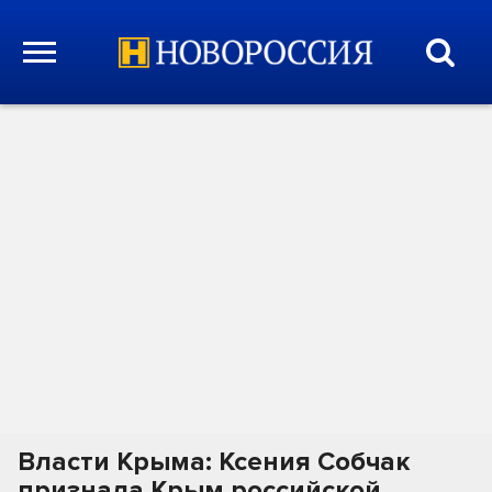
Власти Крыма: Ксения Собчак
признала Крым российской