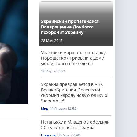
Украинский пропагандист:
Возвращение Донбасса
похоронит Украину
28 Мая 20:17
Участники марша «за отставку
Порошенко» прибыли к дому
украинского президента
18 Марта 17:02
Украина превращается в ЧВК
Великобритании. Зеленский
скормил народу новую байку о
"перемоге"
Мир
14 Января 12:52
Нетаньяху и Младенов обсудили
20 пунктов плана Трампа
Новости
05 Мая 22:48