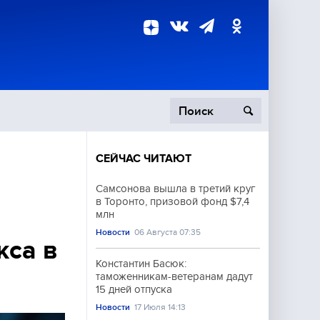
СЕЙЧАС ЧИТАЮТ
пецоперация
Самсонова вышла в третий круг
в Торонто, призовой фонд $7,4
роисшествия
млн
Новости
06 Августа 07:35
кса в
Константин Басюк:
таможенникам-ветеранам дадут
15 дней отпуска
Новости
17 Июля 14:13