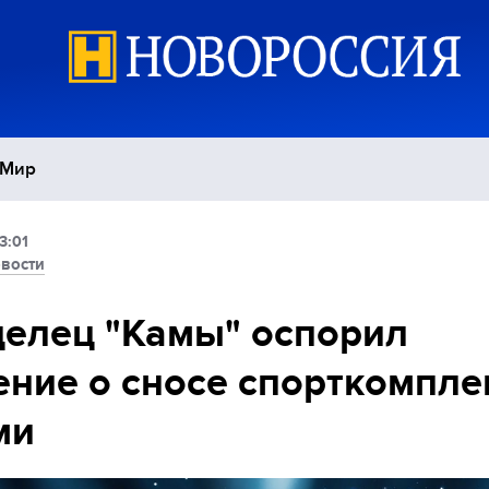
Мир
3:01
Политика
С
вости
Экономика
П
елец "Камы" оспорил
ние о сносе спорткомпле
Спорт
ми