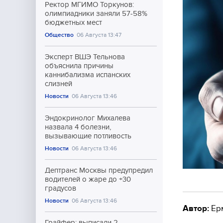
Ректор МГИМО Торкунов:
олимпиадники заняли 57-58%
бюджетных мест
Общество
06 Августа 13:47
Эксперт ВШЭ Тельнова
объяснила причины
каннибализма испанских
слизней
Новости
06 Августа 13:46
Эндокринолог Михалева
назвала 4 болезни,
вызывающие потливость
Новости
06 Августа 13:46
Дептранс Москвы предупредил
водителей о жаре до +30
градусов
Новости
06 Августа 13:46
Автор:
Ер
Грайфер: выписали 2