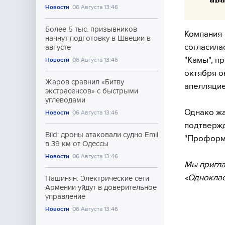
Новости
06 Августа 13:46
Более 5 тыс. призывников
Компания
начнут подготовку в Швеции в
согласила
августе
"Камы", п
Новости
06 Августа 13:46
октября о
Жаров сравнил «Битву
апелляцие
экстрасенсов» с быстрыми
углеводами
Однако жа
Новости
06 Августа 13:46
подтвержд
Bild: дроны атаковали судно Emil
"Проформи
в 39 км от Одессы
Новости
06 Августа 13:46
Мы пригла
«Одноклас
Пашинян: Электрические сети
Армении уйдут в доверительное
управление
Новости
06 Августа 13:46