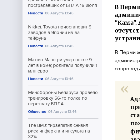
пострадавших от БПЛА 16 июля
В Перми
Новости
06 Августа 13:46
админис
"Кама".
Nikkei: Toyota приостановит 9
отсутст
заводов в Японии из-за
устрани
тайфуна
Новости
06 Августа 13:46
В Перми х
Маттиа Маэстри умер после 9
администр
лет в коме; родители получили 1
сопровод
млн евро
Новости
06 Августа 13:46
Минобороны Беларуси провело
Ад
тренировку 56-го полка по
перехвату БПЛА
пр
Общество
06 Августа 13:46
ста
пож
The BMJ: тирзепатид снизил
фи
риск инфаркта и инсульта на
32%
ав