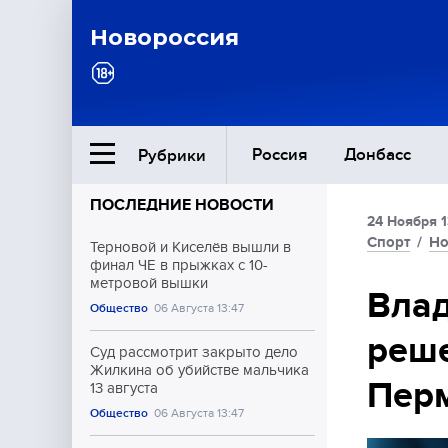
Новороссия
Россия
Донбасс
Рубрики
ПОСЛЕДНИЕ НОВОСТИ
24 Ноября 1
Ближний Восток
Спорт
/
Но
Терновой и Киселёв вышли в
финал ЧЕ в прыжках с 10-
метровой вышки
Общество
Влад
Общество
06 Августа 13:47
реше
Культура
Суд рассмотрит закрыто дело
Жилкина об убийстве мальчика
Пер
13 августа
Общество
06 Августа 13:47