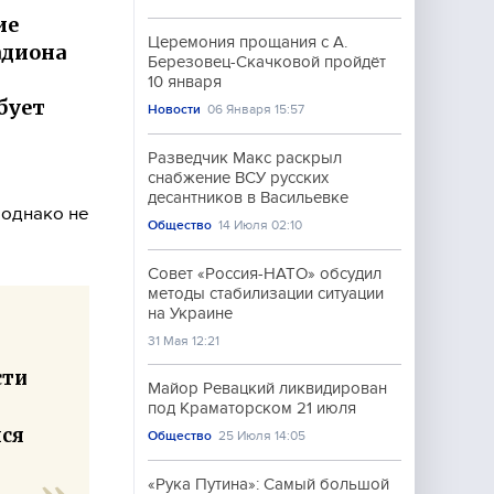
ие
Церемония прощания с А.
адиона
Березовец-Скачковой пройдёт
10 января
бует
Новости
06 Января 15:57
Разведчик Макс раскрыл
снабжение ВСУ русских
десантников в Васильевке
 однако не
Общество
14 Июля 02:10
Совет «Россия-НАТО» обсудил
методы стабилизации ситуации
на Украине
31 Мая 12:21
сти
Майор Ревацкий ликвидирован
под Краматорском 21 июля
лся
Общество
25 Июля 14:05
«Рука Путина»: Самый большой