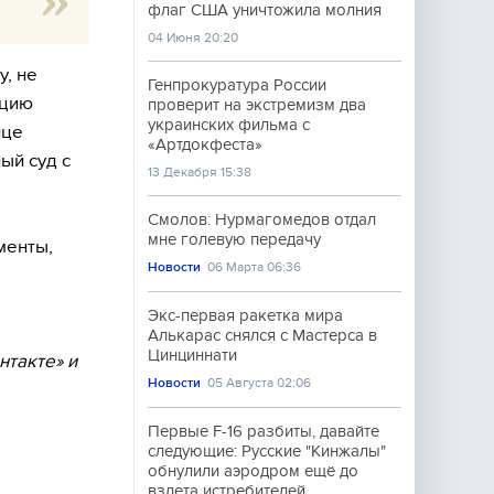
флаг США уничтожила молния
04 Июня 20:20
у, не
Генпрокуратура России
кцию
проверит на экстремизм два
украинских фильма с
нце
«Артдокфеста»
ый суд с
13 Декабря 15:38
Смолов: Нурмагомедов отдал
мне голевую передачу
менты,
Новости
06 Марта 06:36
Экс-первая ракетка мира
Алькарас снялся с Мастерса в
Цинциннати
нтакте» и
Новости
05 Августа 02:06
Первые F-16 разбиты, давайте
следующие: Русские "Кинжалы"
обнулили аэродром ещё до
взлета истребителей