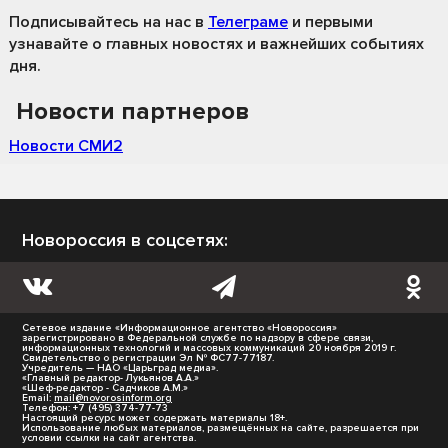
Подписывайтесь на нас
в
Телеграме
и первыми
узнавайте о главных новостях и важнейших событиях
дня.
Новости партнеров
Новости СМИ2
Новороссия в соцсетях:
Сетевое издание «Информационное агентство «Новороссия»
зарегистрировано в Федеральной службе по надзору в сфере связи,
информационных технологий и массовых коммуникаций 20 ноября 2019 г.
Свидетельство о регистрации Эл № ФС77-77187.
Учредитель — НАО «Царьград медиа».
«Главный редактор- Лукьянов А.А.»
«Шеф-редактор - Садчиков А.М.»
Email:
mail@novorosinform.org
Телефон: +7 (495) 374-77-73
Настоящий ресурс может содержать материалы 18+.
Использование любых материалов, размещённых на сайте, разрешается при
условии ссылки на сайт агентства.