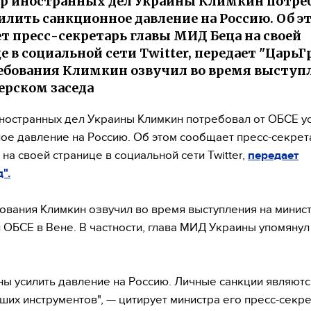
 иностранных дел Украины Климкин потреб
илить санкционное давление на Россию. Об э
т пресс-секретарь главы МИД Беца на своей
 в социальной сети Twitter, передает "ЦарьГр
ебования Климкин озвучил во время выступ
рском заседа
ностранных дел Украины Климкин потребовал от ОБСЕ у
ое давление на Россию. Об этом сообщает пресс-секрет
на своей странице в социальной сети Twitter,
передает
".
ования Климкин озвучил во время выступления на минис
 ОБСЕ в Вене. В частности, глава МИД Украины упомяну
ы усилить давление на Россию. Личные санкции являют
ших инструментов", — цитирует министра его пресс-секре