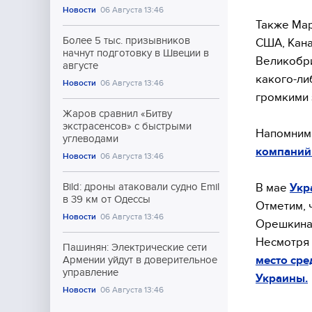
Новости
06 Августа 13:46
Также Мар
Более 5 тыс. призывников
США, Кана
начнут подготовку в Швеции в
Великобри
августе
какого-ли
Новости
06 Августа 13:46
громкими 
Жаров сравнил «Битву
экстрасенсов» с быстрыми
Напомним,
углеводами
компаний
Новости
06 Августа 13:46
В мае
Укр
Bild: дроны атаковали судно Emil
в 39 км от Одессы
Отметим, 
Новости
06 Августа 13:46
Орешкина
Несмотря 
Пашинян: Электрические сети
место сре
Армении уйдут в доверительное
управление
Украины.
Новости
06 Августа 13:46