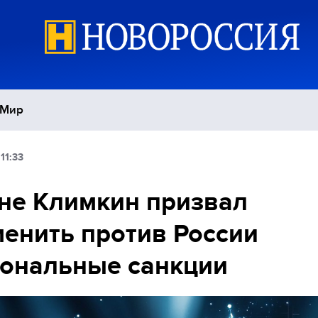
Мир
11:33
Политика
С
не Климкин призвал
Экономика
П
енить против России
Спорт
ональные санкции