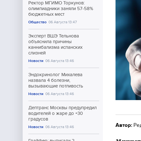
Ректор МГИМО Торкунов:
олимпиадники заняли 57-58%
бюджетных мест
Общество
06 Августа 13:47
Эксперт ВШЭ Тельнова
объяснила причины
каннибализма испанских
слизней
Новости
06 Августа 13:46
Эндокринолог Михалева
назвала 4 болезни,
вызывающие потливость
Новости
06 Августа 13:46
Дептранс Москвы предупредил
водителей о жаре до +30
градусов
Автор:
Ре
Новости
06 Августа 13:46
Грайфер: выписали 2