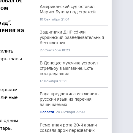
овал от
Американский суд оставил
том
Марию Бутину под стражей
10 Сентября 21:04
ад".
ления на
Защитники ДНР сбили
украинский разведывательный
беспилотник
силить
27 Сентября 18:23
арь главы
В Донецке мужчина устроил
стрельбу в магазине. Есть
пострадавшие
17 Декабря 10:21
терском
Рада предложила исключить
л личные
русский язык из перечня
защищаемых
Новости
20 Октября 22:33
ся одним
Ремонтная рота 20-й армии
тарь.
создала дрон-перехватчик