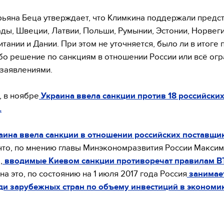
ьяна Беца утверждает, что Климкина поддержали предс
ды, Швеции, Латвии, Польши, Румынии, Эстонии, Норвеги
тании и Дании. При этом не уточняется, было ли в итоге 
бо решение по санкциям в отношении России или всё ог
заявлениями.
 в ноябре
Украина ввела санкции против 18 российски
.
аина ввела санкции в отношении российских поставщик
что, по мнению главы Минэкономразвития России Макси
,
вводимые Киевом санкции противоречат правилам 
на это, по состоянию на 1 июля 2017 года Россия
занимает
ди зарубежных стран по объему инвестиций в экономи