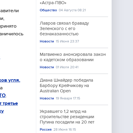
«Астра-ПВО»
тавители
Общество
04 Августа 08:21
и,
Лавров связал браваду
принято
Зеленского с его
раничилось
безнаказанностью
Новости
15 Июня 23:37
Матвиенко анонсировала закон
х
о кадетском образовании
Новости
01 Июля 20:41
ов угля.
Диана Шнайдер победила
Барбору Крейчикову на
ма
Australian Open
ВТО
.
Новости
19 Января 17:15
 третье
ку
Укравшего 1,2 млрд на
строительстве резиденции
Путина посадили на 20 лет
Россия
28 Июня 16:15