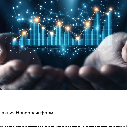
дакция Новоросинформ