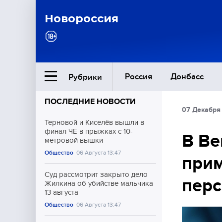
Новороссия
Россия
Донбасс
Рубрики
ПОСЛЕДНИЕ НОВОСТИ
07 Декабря 
Ближний Восток
Терновой и Киселёв вышли в
финал ЧЕ в прыжках с 10-
В Ве
метровой вышки
Общество
Общество
06 Августа 13:47
прим
Культура
Суд рассмотрит закрыто дело
перс
Жилкина об убийстве мальчика
13 августа
Общество
06 Августа 13:47