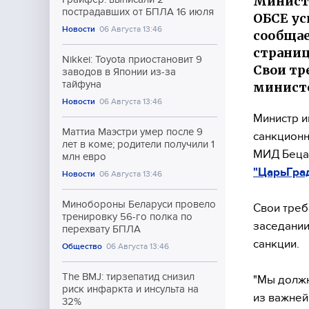
Министр
пострадавших от БПЛА 16 июля
ОБСЕ ус
Новости
06 Августа 13:46
сообщае
странице
Nikkei: Toyota приостановит 9
Свои тр
заводов в Японии из-за
тайфуна
министе
Новости
06 Августа 13:46
Министр и
Маттиа Маэстри умер после 9
санкционн
лет в коме; родители получили 1
МИД Беца 
млн евро
"ЦарьГрад
Новости
06 Августа 13:46
Минобороны Беларуси провело
Свои треб
тренировку 56-го полка по
заседании
перехвату БПЛА
санкции.
Общество
06 Августа 13:46
The BMJ: тирзепатид снизил
"Мы должн
риск инфаркта и инсульта на
из важней
32%