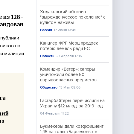
и
Ходаковский обличил
 из 128-
"вырожденческое поколение" с
культом наживы
мандован
Россия
17 Июня 13:45
спублики
Канцлер ФРГ Мерц предрек
виков на
потерю земель ради ЕС
ой милиции
Новости
27 Апреля 17:15
Командир «Ветер»: саперы
уничтожили более 50
взрывоопасных предметов
Общество
13 Мая 08:06
га
Гастарбайтеры перечислили на
Украину $12 млрд. за 2019 год
ций
04 Февраля 11:22
ла
Букмекеры дали коэффициент
1,45 на голы «Барселоны» в