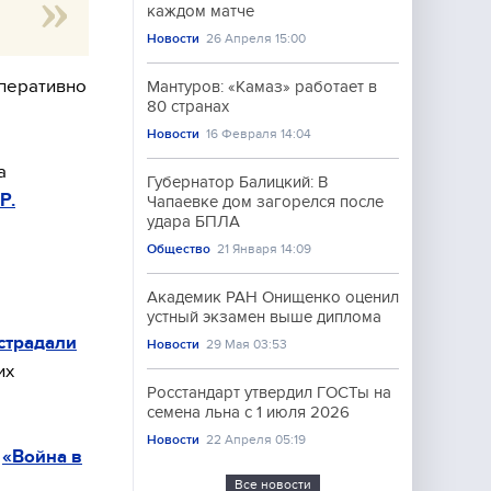
каждом матче
Новости
26 Апреля 15:00
перативно
Мантуров: «Камаз» работает в
80 странах
Новости
16 Февраля 14:04
а
Губернатор Балицкий: В
Р.
Чапаевке дом загорелся после
удара БПЛА
Общество
21 Января 14:09
Академик РАН Онищенко оценил
устный экзамен выше диплома
страдали
Новости
29 Мая 03:53
их
Росстандарт утвердил ГОСТы на
семена льна с 1 июля 2026
Новости
22 Апреля 05:19
е
«Война в
Все новости