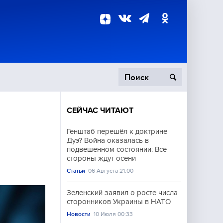
СЕЙЧАС ЧИТАЮТ
пецоперация
Генштаб перешёл к доктрине
Дуэ? Война оказалась в
роисшествия
подвешенном состоянии: Все
стороны ждут осени
Статьи
06 Августа 21:00
Зеленский заявил о росте числа
сторонников Украины в НАТО
Новости
10 Июля 00:33