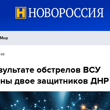
Мир
:49
Политика
С
зультате обстрелов ВСУ
Экономика
П
ны двое защитников ДНР
Спорт