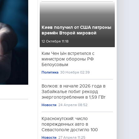
Киев получил от США патроны
времён Второй мировой
12 Октября 11:18
Ким Чен Ын встретился с
министром обороны РФ
Белоусовым
Политика
30 Ноября 02:39
Волков: в начале 2026 года в
Забайкалье побит рекорд
энергопотребления в 1,59 ГВт
Новости
24 Апреля 08:52
Краснокутский: число
поврежденных авто в
Севастополе достигло 100
Новости
27 Апреля 11:25