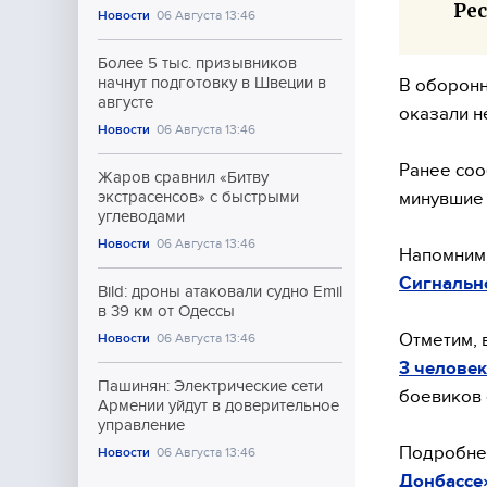
Ре
Новости
06 Августа 13:46
Более 5 тыс. призывников
начнут подготовку в Швеции в
В оборонн
августе
оказали 
Новости
06 Августа 13:46
Ранее соо
Жаров сравнил «Битву
минувшие 
экстрасенсов» с быстрыми
углеводами
Новости
06 Августа 13:46
Напомним
Сигнальн
Bild: дроны атаковали судно Emil
в 39 км от Одессы
Отметим, в
Новости
06 Августа 13:46
3 человек
Пашинян: Электрические сети
боевиков 
Армении уйдут в доверительное
управление
Подробнее
Новости
06 Августа 13:46
Донбассе