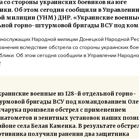
а со стороны украинских боевиков на юге
ики. Об этом сегодня сообщили в Управлени
й милиции (УНМ) ДНР. «Украинские военные
ьной горно-штурмовой бригады ВСУ под ко
ннослужащих Народной милиции Донецкой Народной Ре
ранения вследствие обстрела со стороны украинских бое
блики. Об этом сегодня сообщили в Управлении Народн
.
краинские военные из 128-й отдельной горно-
урмовой бригады ВСУ под командованием Оле
нчарука произвели обстрел с применением
анатометов и зенитных установок наших пози
айоне села Белая Каменка. В результате обстре
отивника получили ранения два защитника