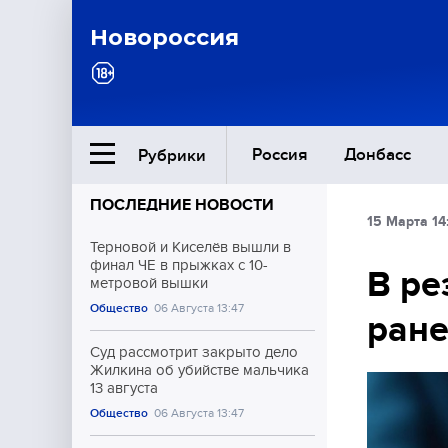
Новороссия
Россия
Донбасс
Рубрики
ПОСЛЕДНИЕ НОВОСТИ
15 Марта 14
Ближний Восток
Терновой и Киселёв вышли в
финал ЧЕ в прыжках с 10-
В ре
метровой вышки
Общество
Общество
06 Августа 13:47
ране
Культура
Суд рассмотрит закрыто дело
Жилкина об убийстве мальчика
13 августа
Общество
06 Августа 13:47