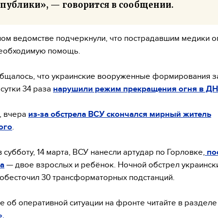
спублики», — говорится в сообщении.
ом ведомстве подчеркнули, что пострадавшим медики о
необходимую помощь.
бщалось, что украинские вооруженные формирования з
сутки 34 раза
нарушили режим прекращения огня в ДН
, вчера
из-за обстрела ВСУ скончался мирный житель
ого
.
 субботу, 14 марта, ВСУ нанесли артудар по Горловке,
по
а
— двое взрослых и ребёнок. Ночной обстрел украинск
обесточил 30 трансформаторных подстанций.
 об оперативной ситуации на фронте читайте в раздел
»
.