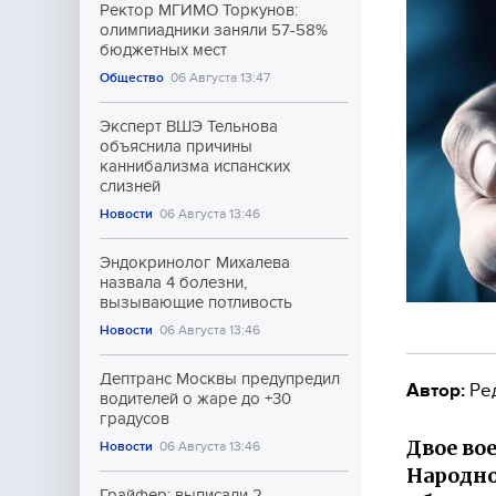
Ректор МГИМО Торкунов:
олимпиадники заняли 57-58%
бюджетных мест
Общество
06 Августа 13:47
Эксперт ВШЭ Тельнова
объяснила причины
каннибализма испанских
слизней
Новости
06 Августа 13:46
Эндокринолог Михалева
назвала 4 болезни,
вызывающие потливость
Новости
06 Августа 13:46
Дептранс Москвы предупредил
Автор:
Ре
водителей о жаре до +30
градусов
Двое в
Новости
06 Августа 13:46
Народно
Грайфер: выписали 2