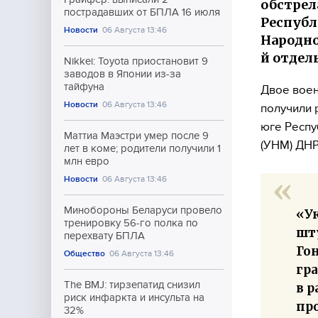
обстрел
пострадавших от БПЛА 16 июля
Республ
Новости
06 Августа 13:46
Народно
й отдел
Nikkei: Toyota приостановит 9
заводов в Японии из-за
тайфуна
Двое вое
Новости
06 Августа 13:46
получили 
юге Респу
Маттиа Маэстри умер после 9
(УНМ) ДНР
лет в коме; родители получили 1
млн евро
Новости
06 Августа 13:46
Минобороны Беларуси провело
«У
тренировку 56-го полка по
шт
перехвату БПЛА
Го
Общество
06 Августа 13:46
гр
The BMJ: тирзепатид снизил
в р
риск инфаркта и инсульта на
пр
32%