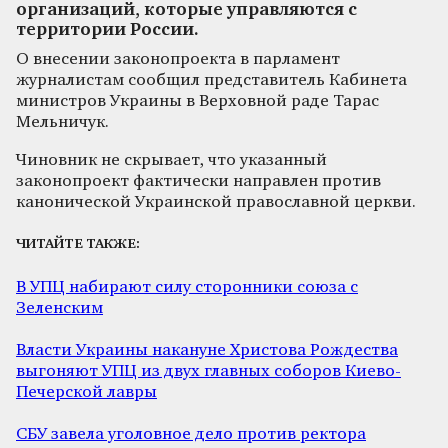
организаций, которые управляются с
территории России.
О внесении законопроекта в парламент
журналистам сообщил представитель Кабинета
министров Украины в Верховной раде Тарас
Мельничук.
Чиновник не скрывает, что указанный
законопроект фактически направлен против
канонической Украинской православной церкви.
ЧИТАЙТЕ ТАКЖЕ:
В УПЦ набирают силу сторонники союза с
Зеленским
Власти Украины накануне Христова Рождества
выгоняют УПЦ из двух главных соборов Киево-
Печерской лавры
СБУ завела уголовное дело против ректора