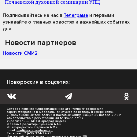
Почаевской духовной семинарии УПЦ
Подписывайтесь на нас
в
Телеграме
и первыми
узнавайте о главных новостях и важнейших событиях
дня.
Новости партнеров
Новости СМИ2
Новороссия в соцсетях:
Сетевое издание «Информационное агентство «Новороссия»
зарегистрировано в Федеральной службе по надзору в сфере связи,
информационных технологий и массовых коммуникаций 20 ноября 2019 г.
Свидетельство о регистрации Эл № ФС77-77187.
Учредитель — НАО «Царьград медиа».
«Главный редактор- Лукьянов А.А.»
«Шеф-редактор - Садчиков А.М.»
Email:
mail@novorosinform.org
Телефон: +7 (495) 374-77-73
Настоящий ресурс может содержать материалы 18+.