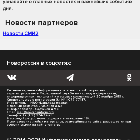
узнавайте о главных новостях и важнейших событиях
дня.
Новости партнеров
Новости СМИ2
Новороссия в соцсетях:
Сетевое издание «Информационное агентство «Новороссия»
зарегистрировано в Федеральной службе по надзору в сфере связи,
информационных технологий и массовых коммуникаций 20 ноября 2019 г.
Свидетельство о регистрации Эл № ФС77-77187.
Учредитель — НАО «Царьград медиа».
«Главный редактор- Лукьянов А.А.»
«Шеф-редактор - Садчиков А.М.»
Email:
mail@novorosinform.org
Телефон: +7 (495) 374-77-73
Настоящий ресурс может содержать материалы 18+.
Использование любых материалов, размещённых на сайте, разрешается при
условии ссылки на сайт агентства.