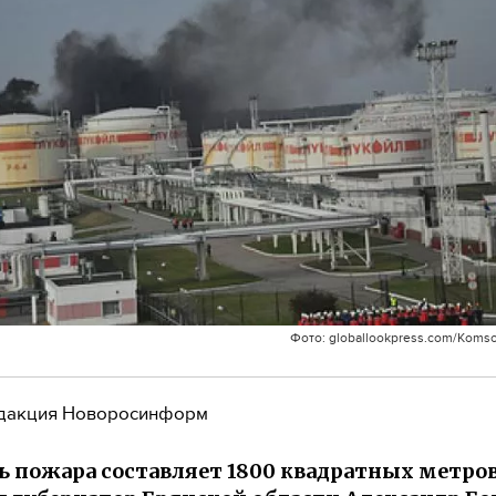
Фото: globallookpress.com/Koms
дакция Новоросинформ
 пожара составляет 1800 квадратных метров