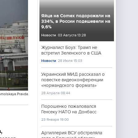
Яйца на Comex подорожали на
334%, в России подешевели на
9,6%
Новости
03 Августа 13:28
Журналист Боуз: Трамп не
встретил Зеленского в США
Новости
28 Июля 15:03
Украинский МИД рассказал о
повестке видеоконференции
«нормандского формата»
28 Апреля 08:44
omolskaya Pravda
Порошенко пожаловался
Генсеку НАТО на Донбасс
23 Января 19:00
,
Артиллерия ВСУ обстреляла