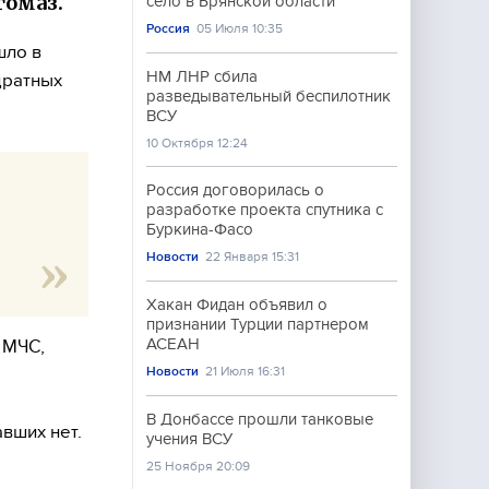
гомаз.
село в Брянской области
Россия
05 Июля 10:35
шло в
НМ ЛНР сбила
дратных
разведывательный беспилотник
ВСУ
10 Октября 12:24
Россия договорилась о
разработке проекта спутника с
Буркина-Фасо
Новости
22 Января 15:31
Хакан Фидан объявил о
признании Турции партнером
АСЕАН
 МЧС,
Новости
21 Июля 16:31
В Донбассе прошли танковые
вших нет.
учения ВСУ
25 Ноября 20:09