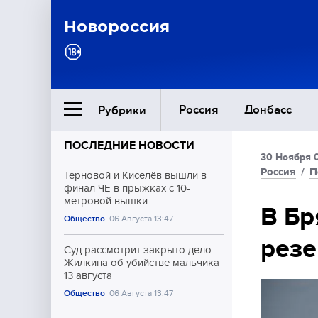
Новороссия
Россия
Донбасс
Рубрики
ПОСЛЕДНИЕ НОВОСТИ
30 Ноября 
Ближний Восток
Россия
/
П
Терновой и Киселёв вышли в
финал ЧЕ в прыжках с 10-
метровой вышки
Общество
В Бр
Общество
06 Августа 13:47
резе
Культура
Суд рассмотрит закрыто дело
Жилкина об убийстве мальчика
13 августа
Общество
06 Августа 13:47