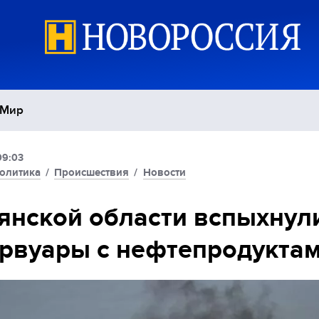
Мир
09:03
Политика
С
олитика
/
Происшествия
/
Новости
Экономика
П
янской области вспыхнул
рвуары с нефтепродукта
Спорт