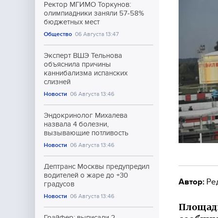
Ректор МГИМО Торкунов:
олимпиадники заняли 57-58%
бюджетных мест
Общество
06 Августа 13:47
Эксперт ВШЭ Тельнова
объяснила причины
каннибализма испанских
слизней
Новости
06 Августа 13:46
Эндокринолог Михалева
назвала 4 болезни,
вызывающие потливость
Новости
06 Августа 13:46
Дептранс Москвы предупредил
водителей о жаре до +30
Автор:
Ре
градусов
Новости
06 Августа 13:46
Площадь
Грайфер: выписали 2