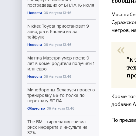
сообщил
пострадавших от БПЛА 16 июля
Новости
06 Августа 13:46
Масштабно
Суражском
Nikkei: Toyota приостановит 9
метров, н
заводов в Японии из-за
тайфуна
Новости
06 Августа 13:46
Маттиа Маэстри умер после 9
"К 
лет в коме; родители получили 1
тех
млн евро
пр
Новости
06 Августа 13:46
Минобороны Беларуси провело
тренировку 56-го полка по
Кроме тог
перехвату БПЛА
добавил А
Общество
06 Августа 13:46
По предва
The BMJ: тирзепатид снизил
риск инфаркта и инсульта на
32%