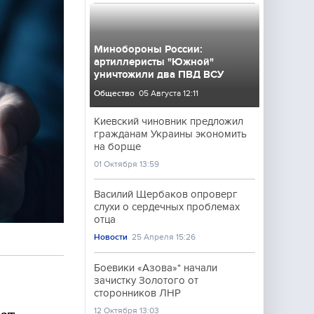
Минобороны России:
артиллеристы "Южной"
уничтожили два ПВД ВСУ
Общество
05 Августа 12:11
Киевский чиновник предложил
гражданам Украины экономить
на борще
01 Октября 13:59
Василий Щербаков опроверг
слухи о сердечных проблемах
отца
Новости
25 Апреля 15:26
Боевики «Азова»* начали
зачистку Золотого от
сторонников ЛНР
12 Октября 13:03