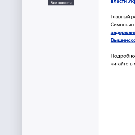
власти Ук
Все новости
Главный р
Симоньян 
задержани
Вышинско
Подробнос
читайте в