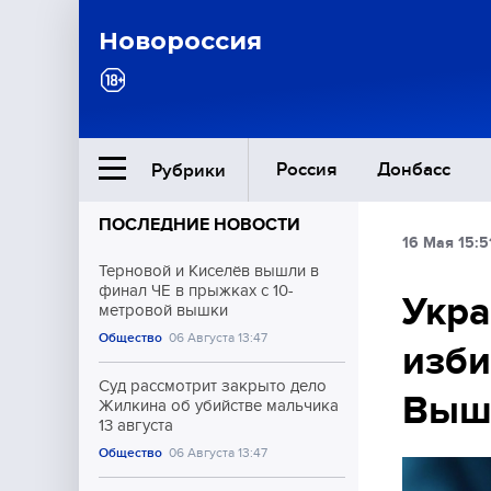
Новороссия
Россия
Донбасс
Рубрики
ПОСЛЕДНИЕ НОВОСТИ
16 Мая 15:5
Ближний Восток
Терновой и Киселёв вышли в
финал ЧЕ в прыжках с 10-
Укра
метровой вышки
Общество
Общество
06 Августа 13:47
изби
Культура
Суд рассмотрит закрыто дело
Выш
Жилкина об убийстве мальчика
13 августа
Общество
06 Августа 13:47