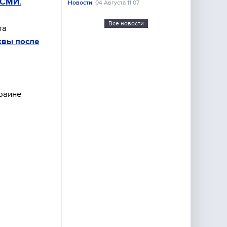
 СМИ.
Новости
04 Августа 11:07
Все новости
та
квы после
раине