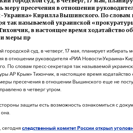
кий городской суд, в четверг, 17 мая, планир
ь меру пресечения в отношении руководите
-Украина» Кирилла Вышинского. По словам 
ря так называемой украинской «прокуратур
ихончик, в настоящее время ходатайство об
и меры пр
й городской суд, в четверг, 17 мая, планирует избирать 
я в отношении руководителя «РИА Новости-Украина» Ки
о. По словам пресс-секретаря так называемой украинс
уры АР Крым» Тихончик, в настоящее время ходатайство 
меры пресечения в отношении Вышинского еще не посту
аправлено в четверг утром.
 стороны защиты есть возможность ознакомиться с докум
 она.
, сегодня
следственный комитет России открыл уголов