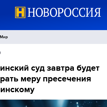
Мир
1
Политика
С
инский суд завтра будет
Экономика
П
рать меру пресечения
Спорт
инскому