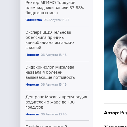
Ректор МГИМО Торкунов:
олимпиадники заняли 57-58%
бюджетных мест
Общество
06 Августа 13:47
Эксперт ВШЭ Тельнова
объяснила причины
каннибализма испанских
слизней
Новости
06 Августа 13:46
Эндокринолог Михалева
назвала 4 болезни,
вызывающие потливость
Новости
06 Августа 13:46
Дептранс Москвы предупредил
водителей о жаре до +30
градусов
Автор:
Ре
Новости
06 Августа 13:46
Грайфер: выписали 2