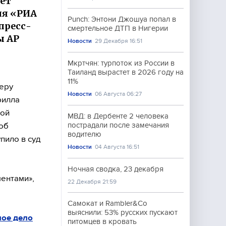
ует
ля «РИА
Punch: Энтони Джошуа попал в
пресс-
смертельное ДТП в Нигерии
ы АР
Новости
29 Декабря 16:51
Мкртчян: турпоток из России в
Таиланд вырастет в 2026 году на
11%
меру
Новости
06 Августа 06:27
рилла
кой
МВД: в Дербенте 2 человека
об
пострадали после замечания
водителю
пило в суд
Новости
04 Августа 16:51
Ночная сводка, 23 декабря
ентами»,
22 Декабря 21:59
Самокат и Rambler&Co
выяснили: 53% русских пускают
ное дело
питомцев в кровать