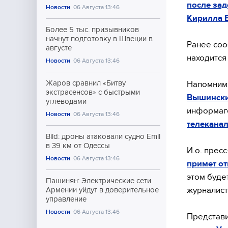
после за
Новости
06 Августа 13:46
Кирилла 
Более 5 тыс. призывников
начнут подготовку в Швеции в
Ранее соо
августе
находится
Новости
06 Августа 13:46
Жаров сравнил «Битву
Напомним
экстрасенсов» с быстрыми
Вышински
углеводами
информаг
Новости
06 Августа 13:46
телеканал
Bild: дроны атаковали судно Emil
в 39 км от Одессы
И.о. прес
Новости
06 Августа 13:46
примет о
этом буде
Пашинян: Электрические сети
журналист
Армении уйдут в доверительное
управление
Новости
06 Августа 13:46
Представ