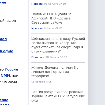
ина
Новости
06 Августа 07:39
Обломки БПЛА упали на
Афипский НПЗ и дома в
ейчас он
Северском районе
Новости
14 Июля 08:02
рилл
Узбекистан встал в позу: Русский
посол вызван на ковёр. Кто
будет отвечать за смерть парня
в офис
от рук охранника?
Политика
28 Января 06:00
Житель Донецка получил 5 с
что
Россия
лишним лет тюрьмы за
х СМИ
, при
терроризм
 интересы
13 Ноября 11:12
Сезгин раскритиковал реакцию
Турции на атаки ВСУ на турецкие
звал
суда