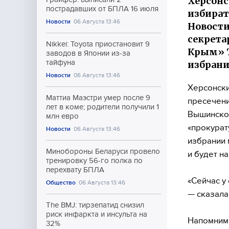
Херсонс
пострадавших от БПЛА 16 июля
избират
Новости
06 Августа 13:46
Новости
секрета
Nikkei: Toyota приостановит 9
Крым» Т
заводов в Японии из-за
тайфуна
избрани
Новости
06 Августа 13:46
Херсонски
Маттиа Маэстри умер после 9
пресечени
лет в коме; родители получили 1
Вышинског
млн евро
«прокурат
Новости
06 Августа 13:46
избрании 
Минобороны Беларуси провело
и будет н
тренировку 56-го полка по
перехвату БПЛА
«Сейчас у
Общество
06 Августа 13:46
— сказала
The BMJ: тирзепатид снизил
риск инфаркта и инсульта на
Напомним
32%