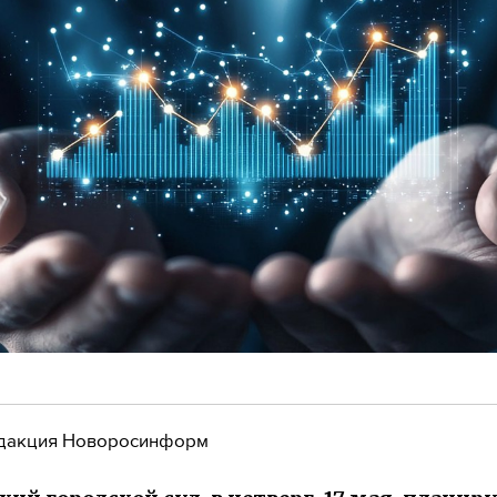
дакция Новоросинформ