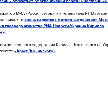
раины отказаться от ограничений работы иностранных
едактор МИА «Россия сегодня» и телеканала RT Маргари
заявила, что
очень надеется на ответные действия Мос
я главреда агентства РИА Новости-Украина Кирилла
го.
ти незаконного задержания Кирилла Вышинского на Ук
 сюжете
«Арест Вышинского»
.