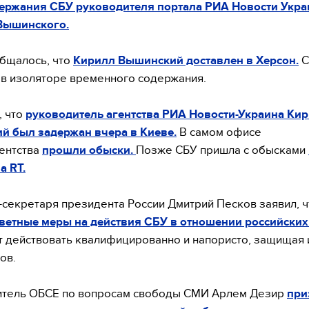
держания СБУ руководителя портала РИА Новости Укра
Вышинского.
бщалось, что
Кирилл Вышинский доставлен в Херсон.
С
 в изоляторе временного содержания.
, что
руководитель агентства РИА Новости-Украина Ки
й был задержан вчера в Киеве.
В самом офисе
ентства
прошли обыски.
Позже СБУ пришла с обысками
а RT.
с-секретаря президента России Дмитрий Песков заявил, 
тветные меры на действия СБУ в отношении российски
т действовать квалифицированно и напористо, защищая
ов.
итель ОБСЕ по вопросам свободы СМИ Арлем Дезир
при