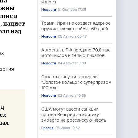
 на
износа
олжны
Новости
31 Октября 17:05
ение в
, нацист
Трамп: Иран не создаст ядерное
оружие, сделка займет 60 дней
оля над
Новости
05 Августа 06:47
Автостат: в РФ продано 70,8 тыс.
ых
мотоциклов и 19 тыс. пикапов
Новости
04 Августа 13:08
идения
Столото запустит лотерею
"Золотое кольцо" с суперпризом
100 млн
Новости
03 Августа 10:59
ад
США могут ввести санкции
тех
против Венгрии за критику
эмбарго на российскую нефть
шал
Россия
03 Июня 10:52