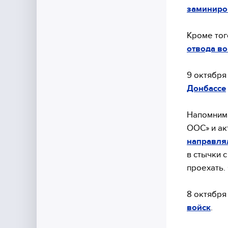
заминиро
Кроме тог
отвода во
9 октябр
Донбассе
Напомним,
ООС» и ак
направля
в стычки 
проехать.
8 октябр
войск
.