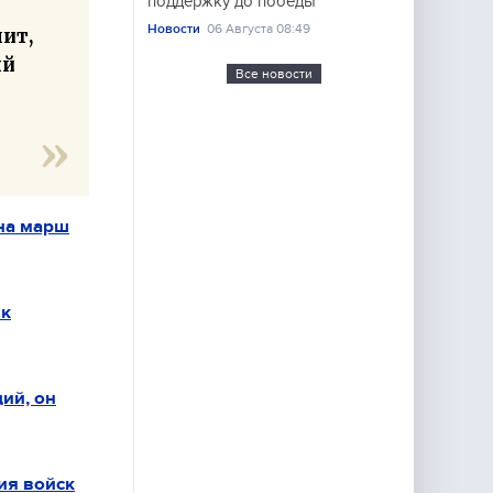
поддержку до победы
Новости
06 Августа 08:49
ит,
ый
Все новости
 на марш
 к
ий, он
ия войск