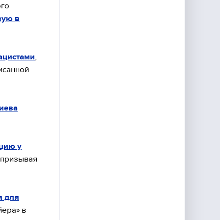
ого
вую в
нацистами
,
исанной
иева
цию у
 призывая
я для
йера» в