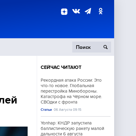
СЕЙЧАС ЧИТАЮТ
пецоперация
Рекордная атака России: Это
что-то новое. Глобальная
роисшествия
перестройка Минобороны.
елей
Катастрофа на Чёрном море.
СВОдки с фронта
Статьи
06 Августа 09:15
Yonhap: КНДР запустила
баллистическую ракету малой
дальности 6 августа