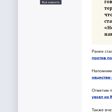
го
Все новости
тер
что
ста
«Не
нав
Ранее ста
против по
Напомним,
нацистам 
Отметим п
уехал из 
Также вч