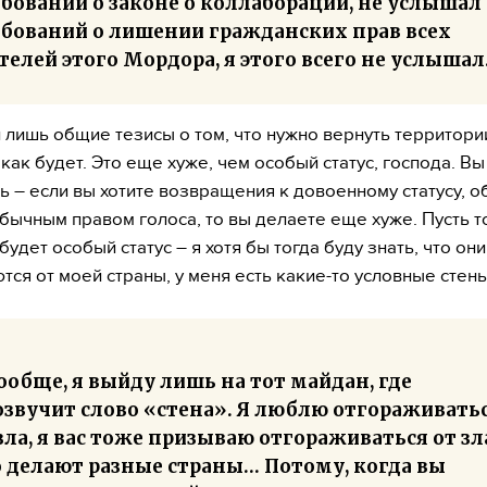
бований о законе о коллаборации, не услышал
ебований о лишении гражданских прав всех
елей этого Мордора, я этого всего не услышал
 лишь общие тезисы о том, что нужно вернуть территории
 как будет. Это еще хуже, чем особый статус, господа. Вы
ь – если вы хотите возвращения к довоенному статусу, 
обычным правом голоса, то вы делаете еще хуже. Пусть т
будет особый статус – я хотя бы тогда буду знать, что они
ются от моей страны, у меня есть какие-то условные стены
ообще, я выйду лишь на тот майдан, где
озвучит слово «стена». Я люблю отгораживать
зла, я вас тоже призываю отгораживаться от зл
о делают разные страны… Потому, когда вы