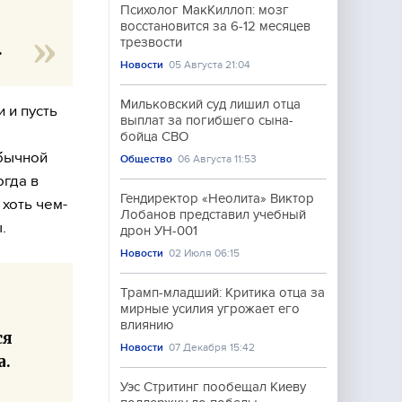
Психолог МакКиллоп: мозг
восстановится за 6-12 месяцев
трезвости
.
Новости
05 Августа 21:04
Мильковский суд лишил отца
 и пусть
выплат за погибшего сына-
бойца СВО
обычной
Общество
06 Августа 11:53
огда в
Гендиректор «Неолита» Виктор
 хоть чем-
Лобанов представил учебный
.
дрон УН-001
Новости
02 Июля 06:15
Трамп-младший: Критика отца за
мирные усилия угрожает его
влиянию
ся
Новости
07 Декабря 15:42
а.
Уэс Стритинг пообещал Киеву