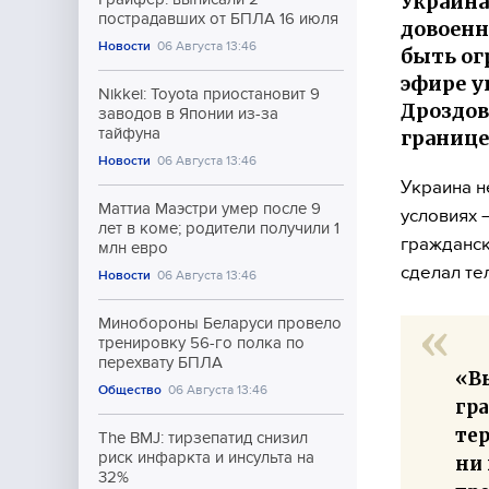
Украина
пострадавших от БПЛА 16 июля
довоенн
Новости
06 Августа 13:46
быть ог
эфире у
Nikkei: Toyota приостановит 9
Дроздов
заводов в Японии из-за
тайфуна
границе
Новости
06 Августа 13:46
Украина н
Маттиа Маэстри умер после 9
условиях 
лет в коме; родители получили 1
гражданск
млн евро
сделал те
Новости
06 Августа 13:46
Минобороны Беларуси провело
тренировку 56-го полка по
перехвату БПЛА
«В
Общество
06 Августа 13:46
гра
те
The BMJ: тирзепатид снизил
риск инфаркта и инсульта на
ни 
32%