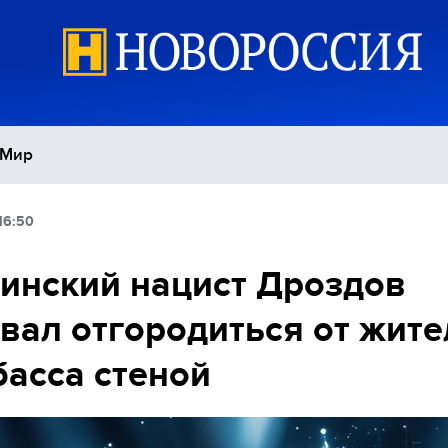
Мир
16:50
Политика
С
инский нацист Дроздов
Экономика
П
вал отгородиться от жит
Спорт
асса стеной