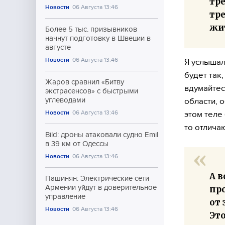
тре
Новости
06 Августа 13:46
тр
жит
Более 5 тыс. призывников
начнут подготовку в Швеции в
августе
Новости
06 Августа 13:46
Я услышал
будет так,
Жаров сравнил «Битву
вдумайтес
экстрасенсов» с быстрыми
углеводами
области, 
Новости
06 Августа 13:46
этом теле 
то отлича
Bild: дроны атаковали судно Emil
в 39 км от Одессы
Новости
06 Августа 13:46
А в
Пашинян: Электрические сети
Армении уйдут в доверительное
пр
управление
от 
Новости
06 Августа 13:46
Эт