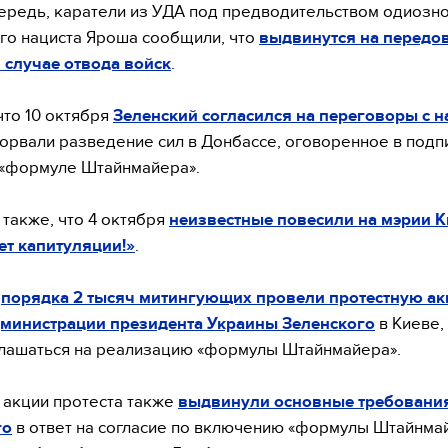
ередь, каратели из УДА под предводительством одиозн
го нациста Яроша сообщили, что
выдвинутся на передо
 случае отвода войск
.
что 10 октября
Зеленский согласился на переговоры с 
орвали разведение сил в Донбассе, оговоренное в подп
 «формуле Штайнмайера».
также, что 4 октября
неизвестные повесили на мэрии К
ет капитуляции!»
.
я
порядка 2 тысяч митингующих провели протестную ак
дминистрации президента Украины Зеленского
в Киеве,
глашаться на реализацию «формулы Штайнмайера».
 акции протеста также
выдвинули основные требовани
го
в ответ на согласие по включению «формулы Штайнма