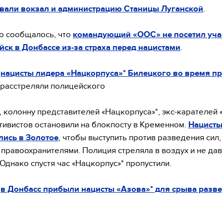
вали вокзал и администрацию Станицы Луганской
.
о сообщалось, что
командующий «ООС» не посетил уча
йск в Донбассе из-за страха перед нацистами
.
я
нацисты лидера «Нацкорпуса»* Билецкого во время п
расстреляли полицейского
 колонну представителей «Нацкорпуса»*, экс-карателей 
тивистов остановили на блокпосту в Кременном.
Нацисты
лись в Золотое
, чтобы выступить против разведения сил,
с правоохранителями. Полиция стреляла в воздух и не да
 Однако спустя час «Нацкорпус»* пропустили.
я
в Донбасс прибыли нацисты «Азова»* для срыва разв