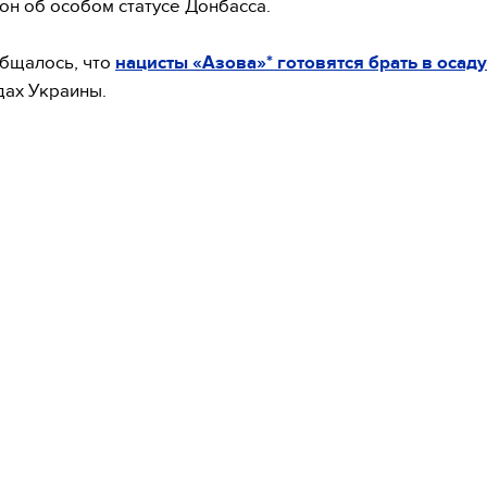
он об особом статусе Донбасса.
бщалось, что
нацисты «Азова»* готовятся брать в осад
дах Украины.