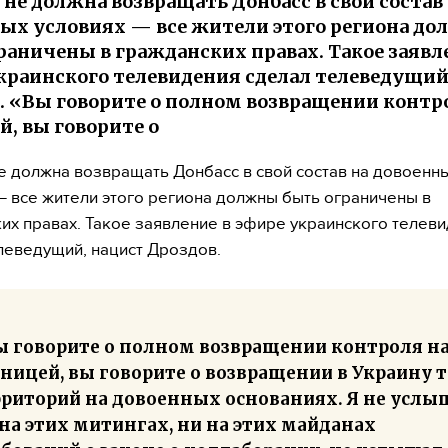
 не должна возвращать Донбасс в свой состав
ых условиях — все жители этого региона д
раничены в гражданских правах. Такое заявл
краинского телевидения сделал телеведущий
. «Вы говорите о полном возвращении контр
й, вы говорите о
е должна возвращать Донбасс в свой состав на довоенн
— все жители этого региона должны быть ограничены в
их правах. Такое заявление в эфире украинского телев
леведущий, нацист Дроздов.
ы говорите о полном возвращении контроля н
ницей, вы говорите о возвращении в Украину 
рриторий на довоенных основаниях. Я не услы
на этих митингах, ни на этих майданах