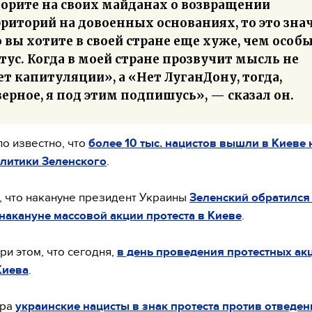
ворите на своих майданах о возвращении
риторий на довоенных основаниях, то это знач
 вы хотите в своей стране еще хуже, чем особ
тус. Когда в моей стране прозвучит мысль не
т капитуляции», а «Нет ЛуганДону, тогда,
ерное, я под этим подпишусь», — сказал он.
ло известно, что
более 10 тыс. нацистов вышли в Киеве
литики Зеленского
.
 что накануне президент Украины
Зеленский обратился
накануне массовой акции протеста в Киеве
.
ри этом, что сегодня,
в день проведения протестных акц
Киева
.
ера
украинские нацисты в знак протеста против отведен