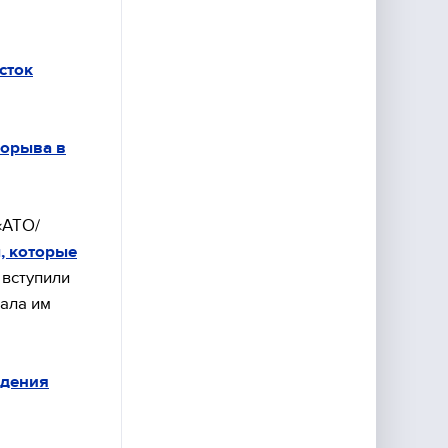
сток
рорыва в
«АТО/
, которые
 вступили
вала им
едения