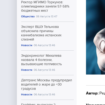
Ректор МГИМО Торкунов:
олимпиадники заняли 57-58%
бюджетных мест
Общество
06 Августа 13:47
Эксперт ВШЭ Тельнова
объяснила причины
каннибализма испанских
слизней
Новости
06 Августа 13:46
Эндокринолог Михалева
назвала 4 болезни,
вызывающие потливость
Новости
06 Августа 13:46
Дептранс Москвы предупредил
водителей о жаре до +30
градусов
Автор:
Ре
Новости
06 Августа 13:46
Грайфер: выписали 2