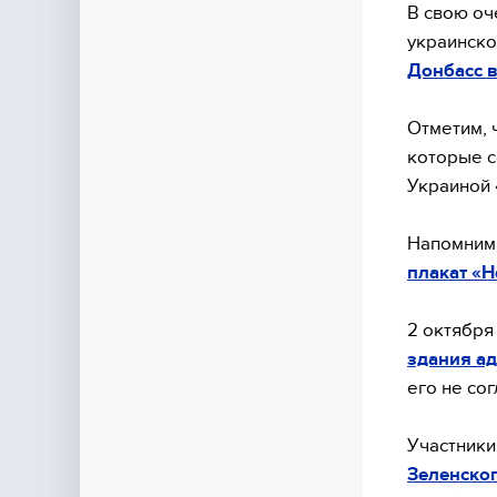
В свою оч
украинско
Донбасс в
Отметим, 
которые с
Украиной
Напомним 
плакат «Н
2 октябр
здания а
его не со
Участники
Зеленско