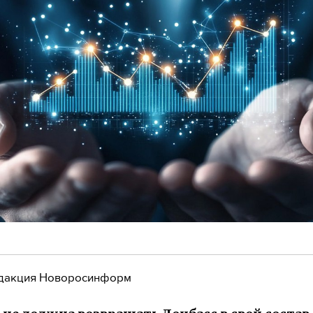
дакция Новоросинформ