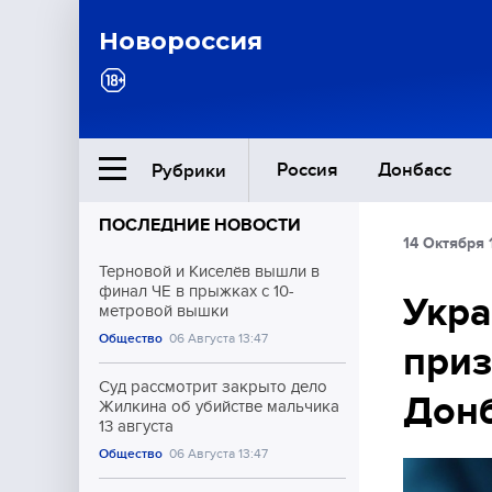
Новороссия
Россия
Донбасс
Рубрики
ПОСЛЕДНИЕ НОВОСТИ
14 Октября 
Ближний Восток
Терновой и Киселёв вышли в
финал ЧЕ в прыжках с 10-
Укра
метровой вышки
Общество
Общество
06 Августа 13:47
приз
Культура
Суд рассмотрит закрыто дело
Донб
Жилкина об убийстве мальчика
13 августа
Общество
06 Августа 13:47