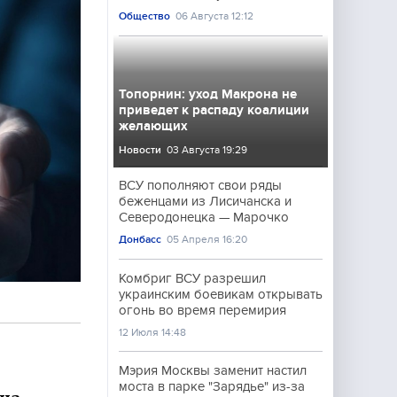
Общество
06 Августа 12:12
Топорнин: уход Макрона не
приведет к распаду коалиции
желающих
Новости
03 Августа 19:29
ВСУ пополняют свои ряды
беженцами из Лисичанска и
Северодонецка — Марочко
Донбасс
05 Апреля 16:20
Комбриг ВСУ разрешил
украинским боевикам открывать
огонь во время перемирия
12 Июля 14:48
Мэрия Москвы заменит настил
моста в парке "Зарядье" из-за