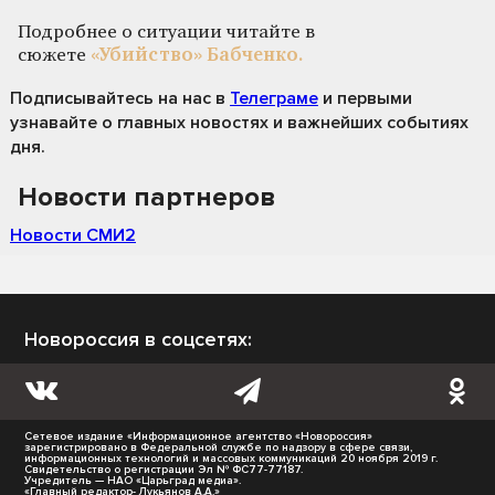
Подробнее о ситуации читайте в
сюжете
«Убийство» Бабченко.
Подписывайтесь на нас
в
Телеграме
и первыми
узнавайте о главных новостях и важнейших событиях
дня.
Новости партнеров
Новости СМИ2
Новороссия в соцсетях:
Сетевое издание «Информационное агентство «Новороссия»
зарегистрировано в Федеральной службе по надзору в сфере связи,
информационных технологий и массовых коммуникаций 20 ноября 2019 г.
Свидетельство о регистрации Эл № ФС77-77187.
Учредитель — НАО «Царьград медиа».
«Главный редактор- Лукьянов А.А.»