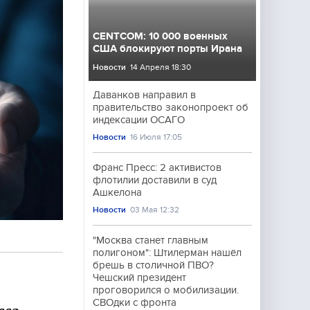
CENTCOM: 10 000 военных
США блокируют порты Ирана
Новости
14 Апреля 18:30
Даванков направил в
правительство законопроект об
индексации ОСАГО
Новости
16 Июля 17:05
Франс Пресс: 2 активистов
флотилии доставили в суд
Ашкелона
Новости
03 Мая 12:32
"Москва станет главным
полигоном": Штилерман нашёл
брешь в столичной ПВО?
Чешский президент
проговорился о мобилизации.
СВОдки с фронта