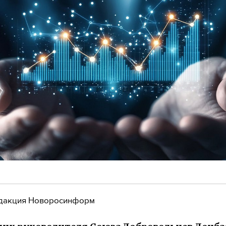
дакция Новоросинформ