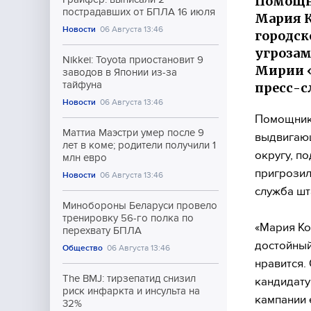
Помощни
пострадавших от БПЛА 16 июля
Мария К
Новости
06 Августа 13:46
городск
угрозам
Nikkei: Toyota приостановит 9
Мирии «
заводов в Японии из-за
тайфуна
пресс-
Новости
06 Августа 13:46
Помощник
Маттиа Маэстри умер после 9
выдвигающ
лет в коме; родители получили 1
округу, п
млн евро
пригрозил
Новости
06 Августа 13:46
служба шт
Минобороны Беларуси провело
тренировку 56-го полка по
«Мария Ко
перехвату БПЛА
достойный
Общество
06 Августа 13:46
нравится.
The BMJ: тирзепатид снизил
кандидату
риск инфаркта и инсульта на
кампании 
32%