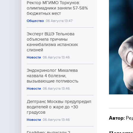
Ректор МГИМО Торкунов:
олимпиадники заняли 57-58%
бюджетных мест
Общество
06 Августа 13:47
Эксперт ВШЭ Тельнова
объяснила причины
каннибализма испанских
слизней
Новости
06 Августа 13:46
Эндокринолог Михалева
назвала 4 болезни,
вызывающие потливость
Новости
06 Августа 13:46
Дептранс Москвы предупредил
водителей о жаре до +30
градусов
Автор:
Ре
Новости
06 Августа 13:46
Грайфер: выписали 2