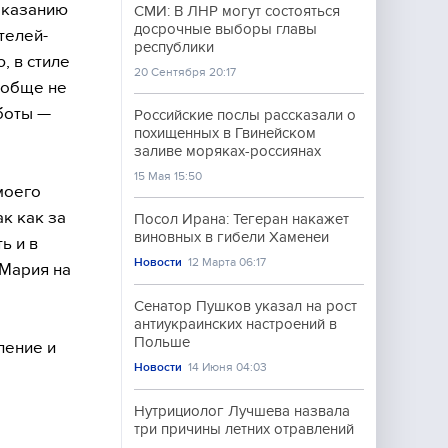
оказанию
СМИ: В ЛНР могут состояться
досрочные выборы главы
телей-
республики
, в стиле
20 Сентября 20:17
ообще не
аботы —
Российские послы рассказали о
похищенных в Гвинейском
заливе моряках-россиянах
15 Мая 15:50
моего
к как за
Посол Ирана: Тегеран накажет
виновных в гибели Хаменеи
ь и в
Новости
12 Марта 06:17
 Мария на
Сенатор Пушков указал на рост
антиукраинских настроений в
Польше
ление и
Новости
14 Июня 04:03
Нутрициолог Лучшева назвала
три причины летних отравлений