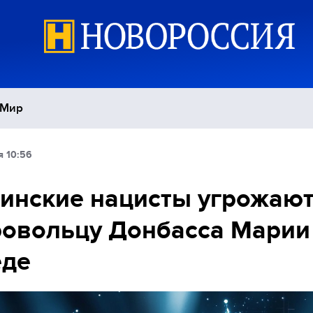
Мир
я 10:56
Политика
С
инские нацисты угрожаю
Экономика
П
овольцу Донбасса Марии
Спорт
еде