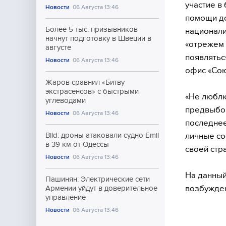
участие в
Новости
06 Августа 13:46
помощи д
Более 5 тыс. призывников
национали
начнут подготовку в Швеции в
«отрежем 
августе
появлятьс
Новости
06 Августа 13:46
офис «Сою
Жаров сравнил «Битву
экстрасенсов» с быстрыми
«Не люблю
углеводами
предвыбор
Новости
06 Августа 13:46
последнее
личные со
Bild: дроны атаковали судно Emil
в 39 км от Одессы
своей стр
Новости
06 Августа 13:46
На данный
Пашинян: Электрические сети
возбужден
Армении уйдут в доверительное
управление
Новости
06 Августа 13:46