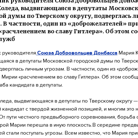
к руководителя Союза Добровольцев Донба
оледа, выдвигающаяся в депутаты Московс
ой думы по Тверскому округу, подверглась
. В частности, один из «доброжелателей» пр
расчленением во славу Гитлера». Об этом с
служб
 руководителя
Союза Добровольцев Донбасса
Мария К
аяся в депутаты Московской городской думы по Тверс
одверглась личным угрозам. В частности, один из «добро
 Мирии «расчленением во славу Гитлера». Об этом сообщ
аба кандидата в депутаты.
леда, выдвигающаяся в депутаты по Тверскому округу —
 кандидат с твердой жизненной позицией, и многим это 
 От пути честного предвыборного соревнования, борьба 
рой Марии перешла в иную плоскость.В середине пред
ей стали поступать угрозы. Всем известно, что Мария пр