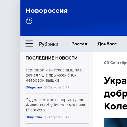
Новороссия
Россия
Донбасс
Рубрики
ПОСЛЕДНИЕ НОВОСТИ
09 Сентябр
Ближний Восток
Терновой и Киселёв вышли в
финал ЧЕ в прыжках с 10-
Укра
метровой вышки
Общество
Общество
06 Августа 13:47
добр
Культура
Суд рассмотрит закрыто дело
Кол
Жилкина об убийстве мальчика
13 августа
Общество
06 Августа 13:47