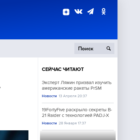
СЕЙЧАС ЧИТАЮТ
пецоперация
Эксперт Лямин призвал изучить
т
американские ракеты PrSM
роисшествия
Новости
13 Апреля 20:37
19FortyFive раскрыло секреты B-
21 Raider с технологией PADJ-X
Новости
28 Января 17:37