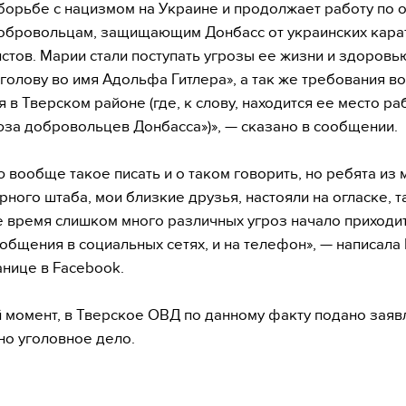
 борьбе с нацизмом на Украине и продолжает работу по 
обровольцам, защищающим Донбасс от украинских кара
стов. Марии стали поступать угрозы ее жизни и здоровью
голову во имя Адольфа Гитлера», а так же требования в
я в Тверском районе (где, к слову, находится ее место р
за добровольцев Донбасса»)», — сказано в сообщении.
 вообще такое писать и о таком говорить, но ребята из 
ного штаба, мои близкие друзья, настояли на огласке, та
 время слишком много различных угроз начало приходит
общения в социальных сетях, и на телефон», — написала
анице в Facebook.
 момент, в Тверское ОВД по данному факту подано заяв
о уголовное дело.