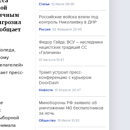
сса
Статьи
10 Июля 09:00
кой
 личным
Российские войска взяли под
игрозил
контроль Николаевку в ДНР
ообщает
Россия
02 Февраля 20:45
Федор Гайда: ВСУ – наследники
нацистских традиций СС
оледа,
«Галичина»
кому
01 Августа 10:47
желателей»
ает пресс-
Трамп устроил пресс-
конференцию с курьером
DoorDash
Новости
13 Апреля 20:47
не
Минобороны РФ заявило об
уничтожении 140 беспилотников
с
за ночь
выборной
Общество
19 Июля 10:53
инимала