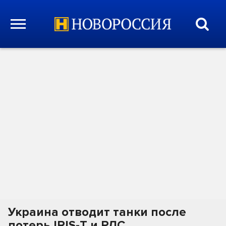
Украина отводит танки после
потерь IRIS-T и РЛС